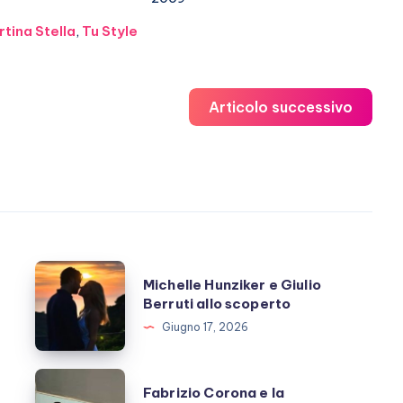
tina Stella
,
Tu Style
Articolo successivo
Michelle
Michelle Hunziker e Giulio
Hunziker
Berruti allo scoperto
e
Giugno 17, 2026
Giulio
Berruti
Fabrizio
Fabrizio Corona e la
allo