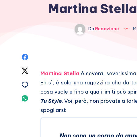
Martina Stella
Da
Redazione
Ma
Condividi
su
Condividi
Martina Stella
è severa, severissima.
Facebook
su
Eh sì, è solo una ragazzina che da t
Condividi
cosa vuole e fino a quali limiti può sp
Twitter
su
Condividi
Tu Style
. Voi, però, non provate a farl
Email
su
spogliarsi:
Whatsapp
Non sono un corpo da appen