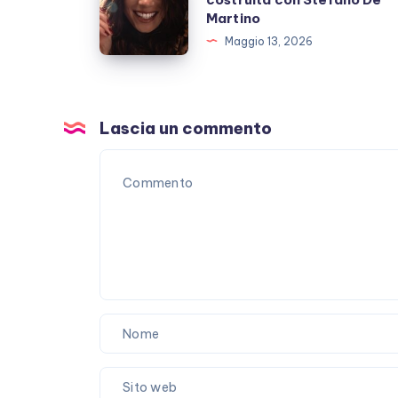
Marrone
Martino
polemiche
e
Maggio 13, 2026
l’amicizia
costruita
con
Stefano
Lascia un commento
De
Martino