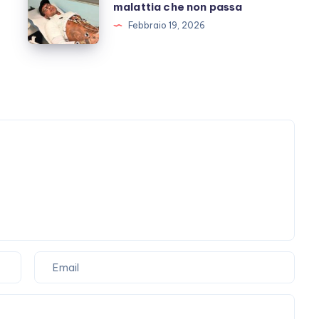
Corona
malattia che non passa
scoperto
e
Febbraio 19, 2026
la
malattia
che
non
passa