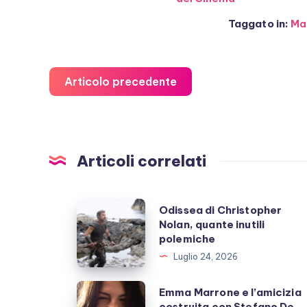
Taggato in:
Mar
Articolo precedente
Articoli correlati
Odissea
Odissea di Christopher
Nolan, quante inutili
di
polemiche
Christopher
Luglio 24, 2026
Nolan,
quante
Emma
Emma Marrone e l’amicizia
inutili
costruita con Stefano De