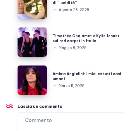
Willis,
di “lucidità”
la
Agosto 28, 2025
moglie:
rari
momenti
Timothée
Timothée Chalamet e Kylie Jenner
di
Chalamet
sul red carpet in Italia
“lucidità”
e
Maggio 8, 2025
Kylie
Jenner
sul
Ambra
Ambra Angiolini: i miei ex tutti casi
red
Angiolini:
umani
carpet
i
Marzo 11, 2025
in
miei
Italia
ex
tutti
Lascia un commento
casi
umani