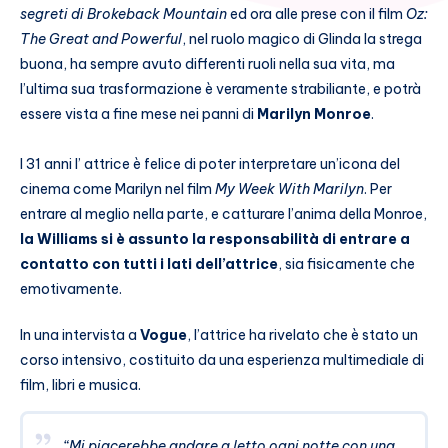
segreti di Brokeback Mountain
ed ora alle prese con il film
Oz:
The Great and Powerful
, nel ruolo magico di Glinda la strega
buona, ha sempre avuto differenti ruoli nella sua vita, ma
l’ultima sua trasformazione è veramente strabiliante, e potrà
essere vista a fine mese nei panni di
Marilyn Monroe
.
I 31 anni l’ attrice è felice di poter interpretare un’icona del
cinema come Marilyn nel film
My Week With Marilyn
. Per
entrare al meglio nella parte, e catturare l’anima della Monroe,
la Williams si è assunto la responsabilità di entrare a
contatto con tutti i lati dell’attrice
, sia fisicamente che
emotivamente.
In una intervista a
Vogue
, l’attrice ha rivelato che è stato un
corso intensivo, costituito da una esperienza multimediale di
film, libri e musica.
“
Mi piacerebbe andare a letto ogni notte con una