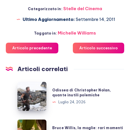
Stelle del Cinema
Categorizzato in:
Ultimo Aggiornamento:
Settembre 14, 2011
Michelle Williams
Taggato in:
Articolo precedente
Articolo successivo
Articoli correlati
Odissea
Odissea di Christopher Nolan,
di
quante inutili polemiche
Christopher
Luglio 24, 2026
Nolan,
quante
inutili
Bruce
Bruce Willis, la moglie: rari momenti
polemiche