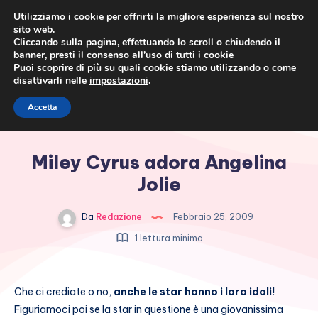
Utilizziamo i cookie per offrirti la migliore esperienza sul nostro
sito web.
Cliccando sulla pagina, effettuando lo scroll o chiudendo il
banner, presti il consenso all’uso di tutti i cookie
Puoi scoprire di più su quali cookie stiamo utilizzando o come
disattivarli nelle
impostazioni
.
Cronaca rosa, costume e
Accetta
società
Miley Cyrus adora Angelina
Jolie
Da
Redazione
Febbraio 25, 2009
1 lettura minima
Che ci crediate o no,
anche le star hanno i loro idoli!
Figuriamoci poi se la star in questione è una giovanissima