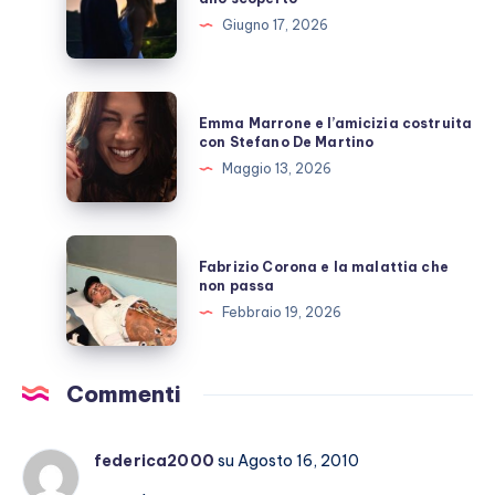
e
Giugno 17, 2026
Giulio
Berruti
allo
Emma
Emma Marrone e l’amicizia costruita
scoperto
Marrone
con Stefano De Martino
e
Maggio 13, 2026
l’amicizia
costruita
con
Fabrizio
Fabrizio Corona e la malattia che
Stefano
Corona
non passa
De
e
Febbraio 19, 2026
Martino
la
malattia
che
Commenti
non
passa
federica2000
su Agosto 16, 2010