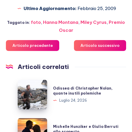
Ultimo Aggiornamento:
Febbraio 25, 2009
foto
,
Hanna Montana
,
Miley Cyrus
,
Premio
Taggato in:
Oscar
Articolo precedente
Articolo successivo
Articoli correlati
Odissea
Odissea di Christopher Nolan,
di
quante inutili polemiche
Christopher
Luglio 24, 2026
Nolan,
quante
inutili
Michelle
Michelle Hunziker e Giulio Berruti
polemiche
Hunziker
allo scoperto