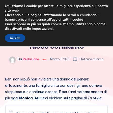
Utilizziamo i cookie per offrirti la migliore esperienza sul nostro
sito web.
Cliccando sulla pagina, effettuando lo scroll o chiudendo il
banner, presti il consenso all’uso di tutti i cookie
Puoi scoprire di più su quali cookie stiamo utilizzando o come
disattivarli nelle
impostazioni
.
Cronaca rosa, costume e
Monica Bellucci è tutta un
Accetta
società
fuoco col marito
Da
Redazione
Marzo 1, 2011
1 lettura minima
Beh, non si può non invidiare una donna del genere:
affascinante, una famiglia unita con due figli, una carriera
strepitosa e in continua ascesa. E per farci rosicare ancora di
più oggi
Monica Bellucci
dichiara sulle pagine di
Tu Style
: