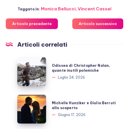
Monica Bellucci
,
Vincent Cassel
Taggato in:
Articolo precedente
Articolo successivo
Articoli correlati
Odissea
Odissea di Christopher Nolan,
di
quante inutili polemiche
Christopher
Luglio 24, 2026
Nolan,
quante
inutili
Michelle
Michelle Hunziker e Giulio Berruti
polemiche
Hunziker
allo scoperto
e
Giugno 17, 2026
Giulio
Berruti