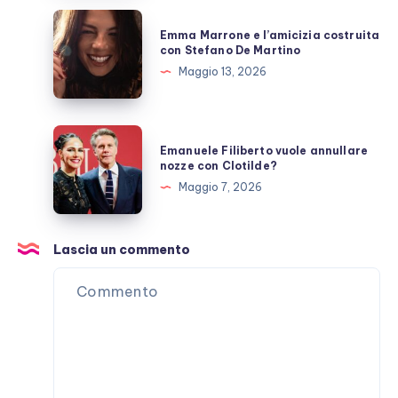
allo
Emma
Emma Marrone e l’amicizia costruita
scoperto
Marrone
con Stefano De Martino
e
Maggio 13, 2026
l’amicizia
costruita
con
Emanuele
Emanuele Filiberto vuole annullare
Stefano
Filiberto
nozze con Clotilde?
De
vuole
Maggio 7, 2026
Martino
annullare
nozze
con
Lascia un commento
Clotilde?