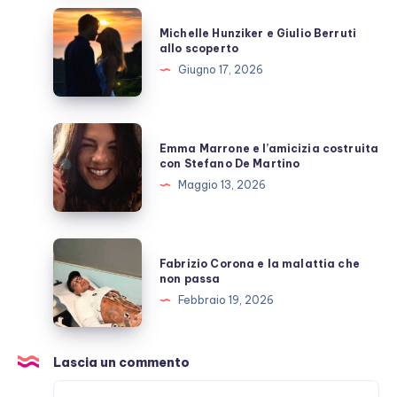
inutili
Michelle
Michelle Hunziker e Giulio Berruti
polemiche
Hunziker
allo scoperto
e
Giugno 17, 2026
Giulio
Berruti
allo
Emma
Emma Marrone e l’amicizia costruita
scoperto
Marrone
con Stefano De Martino
e
Maggio 13, 2026
l’amicizia
costruita
con
Fabrizio
Fabrizio Corona e la malattia che
Stefano
Corona
non passa
De
e
Febbraio 19, 2026
Martino
la
malattia
che
Lascia un commento
non