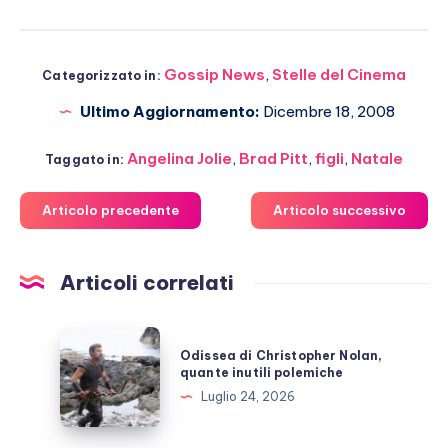
Gossip News
,
Stelle del Cinema
Categorizzato in:
Ultimo Aggiornamento:
Dicembre 18, 2008
Angelina Jolie
,
Brad Pitt
,
figli
,
Natale
Taggato in:
Articolo precedente
Articolo successivo
Articoli correlati
Odissea
Odissea di Christopher Nolan,
di
quante inutili polemiche
Christopher
Luglio 24, 2026
Nolan,
quante