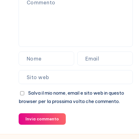
passa
Salva il mio nome, email e sito web in questo
browser per la prossima volta che commento.
Invia commento