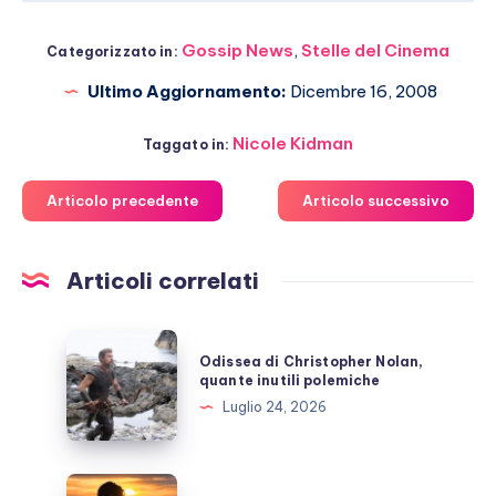
Gossip News
,
Stelle del Cinema
Categorizzato in:
Ultimo Aggiornamento:
Dicembre 16, 2008
Nicole Kidman
Taggato in:
Articolo precedente
Articolo successivo
Articoli correlati
Odissea
Odissea di Christopher Nolan,
di
quante inutili polemiche
Christopher
Luglio 24, 2026
Nolan,
quante
inutili
Michelle