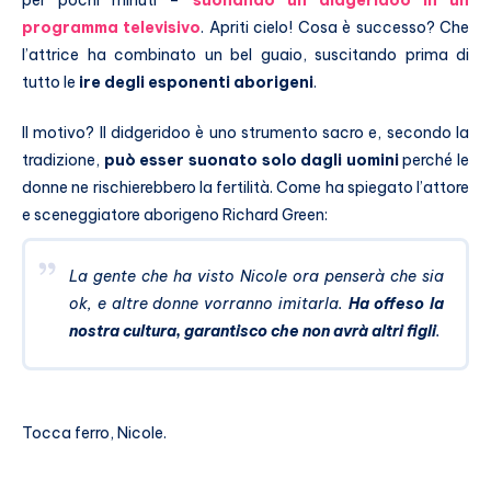
per pochi minuti –
s
uonando un didgeridoo in un
programma televisivo
. Apriti cielo! Cosa è successo? Che
l’attrice ha combinato un bel guaio, suscitando prima di
tutto le
ire degli esponenti aborigeni
.
Il motivo? Il didgeridoo è uno strumento sacro e, secondo la
tradizione,
può esser suonato solo dagli uomini
perché le
donne ne rischierebbero la fertilità. Come ha spiegato l’attore
e sceneggiatore aborigeno Richard Green:
La gente che ha visto Nicole ora penserà che sia
ok, e altre donne vorranno imitarla.
Ha offeso la
nostra cultura, garantisco che non avrà altri figli
.
Tocca ferro, Nicole.