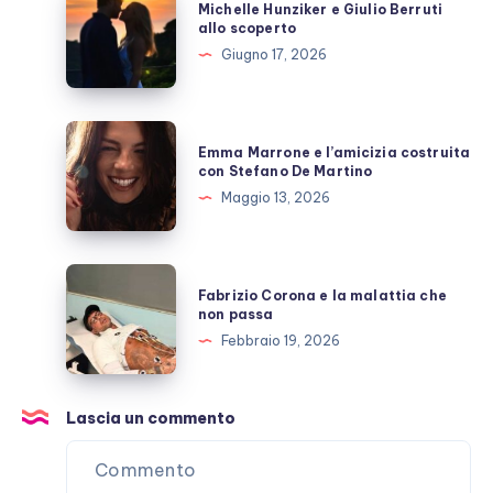
Michelle Hunziker e Giulio Berruti
polemiche
Hunziker
allo scoperto
e
Giugno 17, 2026
Giulio
Berruti
allo
Emma
Emma Marrone e l’amicizia costruita
scoperto
Marrone
con Stefano De Martino
e
Maggio 13, 2026
l’amicizia
costruita
con
Fabrizio
Fabrizio Corona e la malattia che
Stefano
Corona
non passa
De
e
Febbraio 19, 2026
Martino
la
malattia
che
Lascia un commento
non
passa