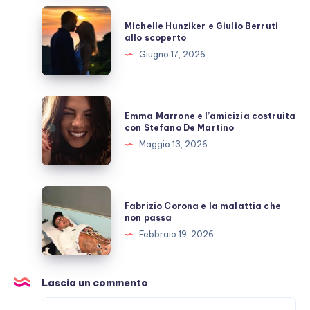
inutili
Michelle
Michelle Hunziker e Giulio Berruti
polemiche
Hunziker
allo scoperto
e
Giugno 17, 2026
Giulio
Berruti
allo
Emma
Emma Marrone e l’amicizia costruita
scoperto
Marrone
con Stefano De Martino
e
Maggio 13, 2026
l’amicizia
costruita
con
Fabrizio
Fabrizio Corona e la malattia che
Stefano
Corona
non passa
De
e
Febbraio 19, 2026
Martino
la
malattia
che
Lascia un commento
non