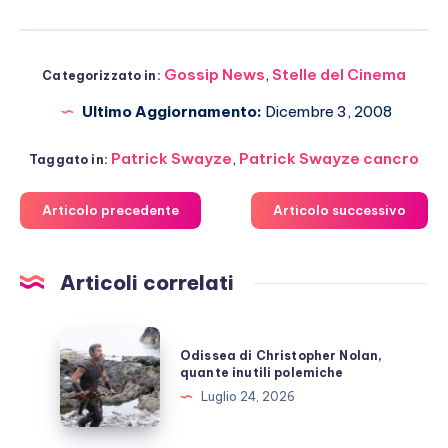
Gossip News
,
Stelle del Cinema
Categorizzato in:
Ultimo Aggiornamento:
Dicembre 3, 2008
Patrick Swayze
,
Patrick Swayze cancro
Taggato in:
Articolo precedente
Articolo successivo
Articoli correlati
Odissea
Odissea di Christopher Nolan,
di
quante inutili polemiche
Christopher
Luglio 24, 2026
Nolan,
quante