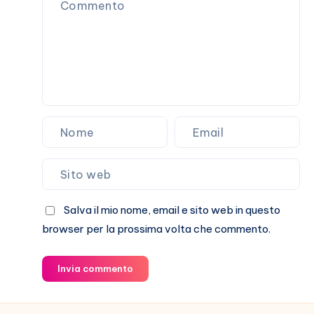
passa
Salva il mio nome, email e sito web in questo
browser per la prossima volta che commento.
Invia commento