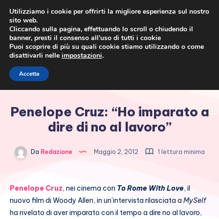
Utilizziamo i cookie per offrirti la migliore esperienza sul nostro
sito web.
Cliccando sulla pagina, effettuando lo scroll o chiudendo il
banner, presti il consenso all’uso di tutti i cookie
Puoi scoprire di più su quali cookie stiamo utilizzando o come
disattivarli nelle
impostazioni
.
Cronaca rosa, costume e
Accetta
società
Penelope Cruz: “Ho imparato a
dire di no al lavoro”
Da
Redazione
Maggio 2, 2012
1 lettura minima
Penelope Cruz
, nei cinema con
To Rome With Love
, il
nuovo film di Woody Allen, in un’intervista rilasciata a
MySelf
ha rivelato di aver imparato con il tempo a dire no al lavoro,