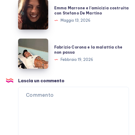
allo
Emma
Emma Marrone e l’amicizia costruita
scoperto
Marrone
con Stefano De Martino
e
Maggio 13, 2026
l’amicizia
costruita
con
Fabrizio
Fabrizio Corona e la malattia che
Stefano
Corona
non passa
De
e
Febbraio 19, 2026
Martino
la
malattia
che
Lascia un commento
non
passa