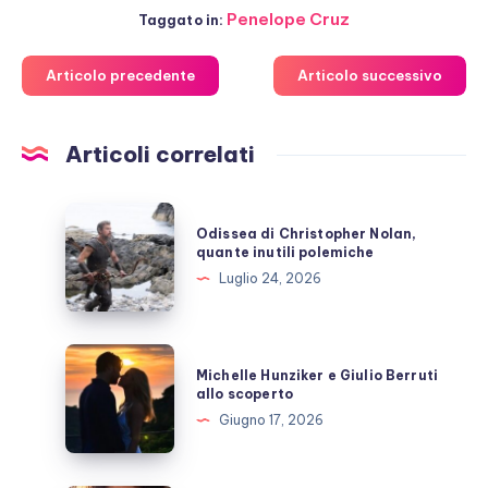
Penelope Cruz
Taggato in:
Articolo precedente
Articolo successivo
Articoli correlati
Odissea
Odissea di Christopher Nolan,
di
quante inutili polemiche
Christopher
Luglio 24, 2026
Nolan,
quante
inutili
Michelle
Michelle Hunziker e Giulio Berruti
polemiche
Hunziker
allo scoperto
e
Giugno 17, 2026
Giulio
Berruti