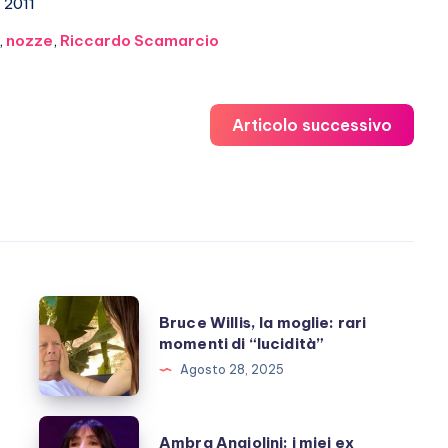
2011
,
nozze
,
Riccardo Scamarcio
Articolo successivo
Bruce
Bruce Willis, la moglie: rari
Willis,
momenti di “lucidità”
la
Agosto 28, 2025
moglie:
rari
Ambra
Ambra Angiolini: i miei ex