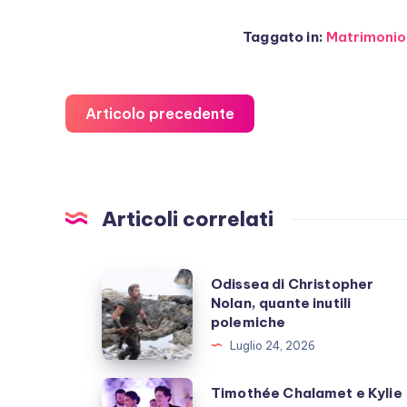
Taggato in:
Matrimonio
Articolo precedente
Articoli correlati
Odissea
Odissea di Christopher
Nolan, quante inutili
di
polemiche
Christopher
Luglio 24, 2026
Nolan,
quante
Timothée
Timothée Chalamet e Kylie