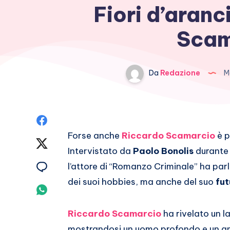
Fiori d’aranc
Scam
Da
Redazione
Ma
Condividi
Forse anche
Riccardo Scamarcio
è p
su
Condividi
Intervistato da
Paolo Bonolis
durante l
Facebook
su
Condividi
l’attore di “Romanzo Criminale” ha parla
dei suoi hobbies, ma anche del suo
fu
Twitter
su
Condividi
Email
su
Riccardo Scamarcio
ha rivelato un l
mostrandosi un uomo profondo e un am