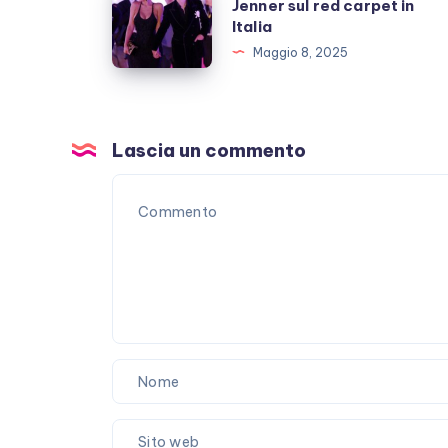
inutili
Jenner sul red carpet in
Chalamet
Italia
polemiche
e
Maggio 8, 2025
Kylie
Jenner
sul
red
Lascia un commento
carpet
in
Italia