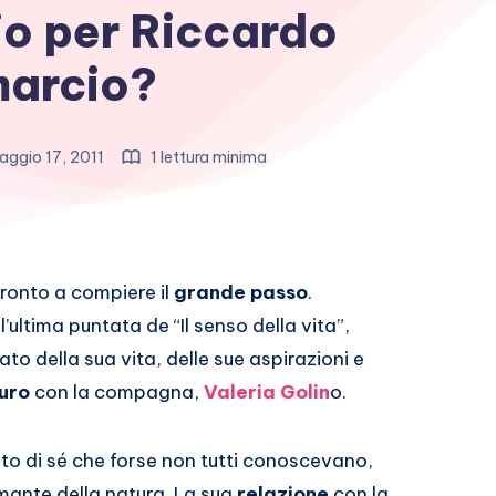
io per Riccardo
arcio?
ggio 17, 2011
1 lettura minima
ronto a compiere il
grande passo
.
’ultima puntata de “Il senso della vita”,
to della sua vita, delle sue aspirazioni e
turo
con la compagna,
Valeria Golin
o.
ato di sé che forse non tutti conoscevano,
ante della natura. La sua
relazione
con la