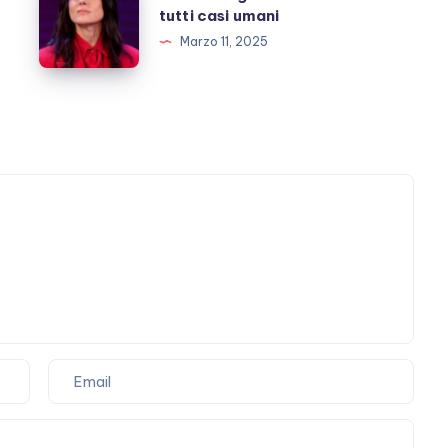
momenti
Angiolini:
tutti casi umani
di
i
Marzo 11, 2025
“lucidità”
miei
ex
tutti
casi
umani