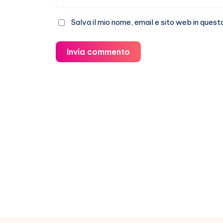
Salva il mio nome, email e sito web in que
Invia commento