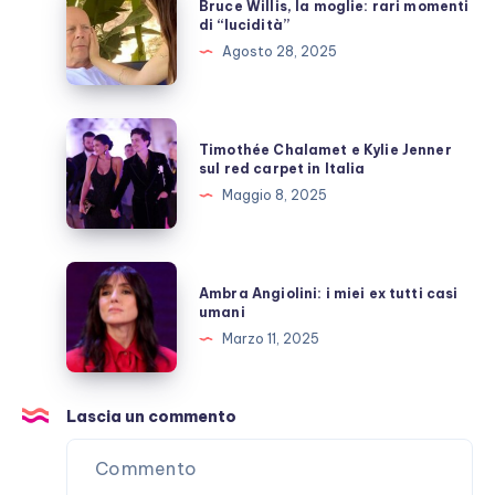
Bruce Willis, la moglie: rari momenti
polemiche
Willis,
di “lucidità”
la
Agosto 28, 2025
moglie:
rari
momenti
Timothée
Timothée Chalamet e Kylie Jenner
di
Chalamet
sul red carpet in Italia
“lucidità”
e
Maggio 8, 2025
Kylie
Jenner
sul
Ambra
Ambra Angiolini: i miei ex tutti casi
red
Angiolini:
umani
carpet
i
Marzo 11, 2025
in
miei
Italia
ex
tutti
Lascia un commento
casi
umani