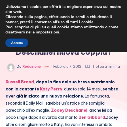
Utilizziamo i cookie per offrirti la migliore esperienza sul nostro
sito web.
Cliccando sulla pagina, effettuando lo scroll o chiudendo il
banner, presti il consenso all’uso di tutti i cookie
Puoi scoprire di più su quali cookie stiamo utilizzando o come
disattivarli nelle
impostazioni
.
Cronaca rosa, costume e
Russel Brand e Zooey
Accetta
società
Deschanel nuova coppia?
Da
Redazione
Febbraio 7, 2012
1 lettura minima
Russell Brand
,
dopo la fine del suo breve matrimonio
con la cantante
Katy Perry
, durato solo 14 mesi,
sembra
aver già iniziato una nuova relazione
. La fortunata,
secondo il Daily Mail, sarebbe un’attrice che somiglia
parecchio all’ex moglie,
Zooey Deschanel
, anche lei da
poco single dopo il divorzio dal marito
Ben Gibbard
.
Zooey,
oltre a somigliare molto a Katy, ha vari interessi in ambito