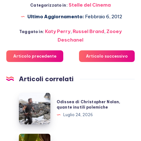
Stelle del Cinema
Categorizzato in:
Ultimo Aggiornamento:
Febbraio 6, 2012
Katy Perry
,
Russel Brand
,
Zooey
Taggato in:
Deschanel
Articolo precedente
Articolo successivo
Articoli correlati
Odissea
Odissea di Christopher Nolan,
di
quante inutili polemiche
Christopher
Luglio 24, 2026
Nolan,
quante
inutili
Bruce