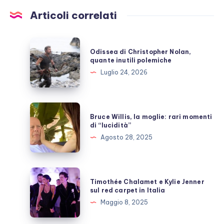
Articoli correlati
Odissea
Odissea di Christopher Nolan,
di
quante inutili polemiche
Christopher
Luglio 24, 2026
Nolan,
quante
inutili
Bruce
Bruce Willis, la moglie: rari momenti
polemiche
Willis,
di “lucidità”
la
Agosto 28, 2025
moglie:
rari
momenti
Timothée
Timothée Chalamet e Kylie Jenner
di
Chalamet
sul red carpet in Italia
“lucidità”
e
Maggio 8, 2025
Kylie
Jenner