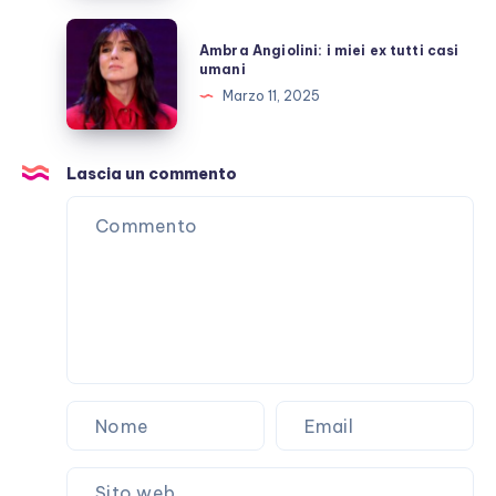
sul
Ambra
Ambra Angiolini: i miei ex tutti casi
red
Angiolini:
umani
carpet
i
Marzo 11, 2025
in
miei
Italia
ex
tutti
Lascia un commento
casi
umani