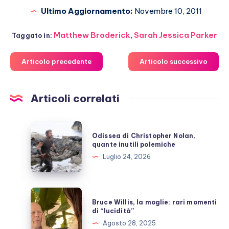
Ultimo Aggiornamento:
Novembre 10, 2011
Matthew Broderick
,
Sarah Jessica Parker
Taggato in:
Articolo precedente
Articolo successivo
Articoli correlati
Odissea
Odissea di Christopher Nolan,
di
quante inutili polemiche
Christopher
Luglio 24, 2026
Nolan,
quante
inutili
Bruce
Bruce Willis, la moglie: rari momenti
polemiche
Willis,
di “lucidità”
la
Agosto 28, 2025