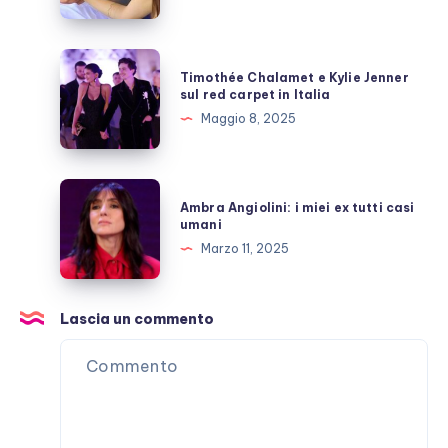
moglie:
rari
momenti
Timothée
Timothée Chalamet e Kylie Jenner
di
Chalamet
sul red carpet in Italia
“lucidità”
e
Maggio 8, 2025
Kylie
Jenner
sul
Ambra
Ambra Angiolini: i miei ex tutti casi
red
Angiolini:
umani
carpet
i
Marzo 11, 2025
in
miei
Italia
ex
tutti
Lascia un commento
casi
umani