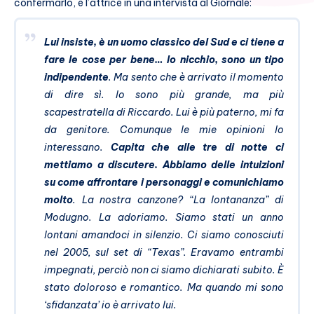
confermarlo, è l’attrice in una intervista al Giornale:
Lui insiste, è un uomo classico del Sud e ci tiene a
fare le cose per bene… Io nicchio, sono un tipo
indipendente
. Ma sento che è arrivato il momento
di dire sì. Io sono più grande, ma più
scapestratella di Riccardo. Lui è più paterno, mi fa
da genitore. Comunque le mie opinioni lo
interessano.
Capita che alle tre di notte ci
mettiamo a discutere. Abbiamo delle intuizioni
su come affrontare i personaggi e comunichiamo
molto
. La nostra canzone? “La lontananza” di
Modugno. La adoriamo. Siamo stati un anno
lontani amandoci in silenzio. Ci siamo conosciuti
nel 2005, sul set di “Texas”. Eravamo entrambi
impegnati, perciò non ci siamo dichiarati subito. È
stato doloroso e romantico. Ma quando mi sono
‘sfidanzata’ io è arrivato lui.