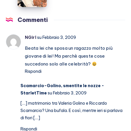
Martino
la
malattia
che
Commenti
non
passa
NGirl
su Febbraio 3, 2009
Beata lei che sposa un ragazzo molto più
giovane di lei! Ma perchè queste cose
succedono solo alle celebrità?
Rispondi
Scamarcio-Golino, smentite le nozze -
StarletTime
su Febbraio 3, 2009
[…] matrimonio tra Valeria Golino e Riccardo
Scamarcio? Una bufala. E così, mentre ieri si parlava
di fiori […]
Rispondi