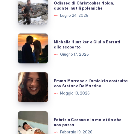
Odissea di Christopher Nolan,
di
quante inutili polemiche
Christopher
Luglio 24, 2026
Nolan,
quante
inutili
Michelle
Michelle Hunziker e Giulio Berruti
polemiche
Hunziker
allo scoperto
e
Giugno 17, 2026
Giulio
Berruti
allo
Emma
Emma Marrone e l’amicizia costruita
scoperto
Marrone
con Stefano De Martino
e
Maggio 13, 2026
l’amicizia
costruita
con
Fabrizio
Fabrizio Corona e la malattia che
Stefano
Corona
non passa
De
e
Febbraio 19, 2026