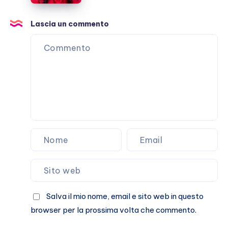
Italia
ex
tutti
Lascia un commento
casi
umani
Salva il mio nome, email e sito web in questo
browser per la prossima volta che commento.