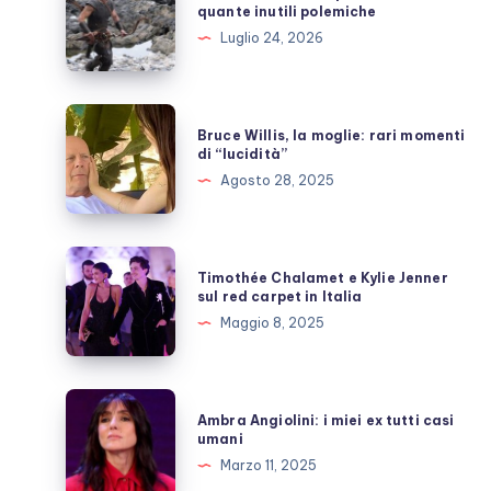
di
quante inutili polemiche
Christopher
Luglio 24, 2026
Nolan,
quante
inutili
Bruce
Bruce Willis, la moglie: rari momenti
polemiche
Willis,
di “lucidità”
la
Agosto 28, 2025
moglie:
rari
momenti
Timothée
Timothée Chalamet e Kylie Jenner
di
Chalamet
sul red carpet in Italia
“lucidità”
e
Maggio 8, 2025
Kylie
Jenner
sul
Ambra
Ambra Angiolini: i miei ex tutti casi
red
Angiolini:
umani
carpet
i
Marzo 11, 2025
in
miei