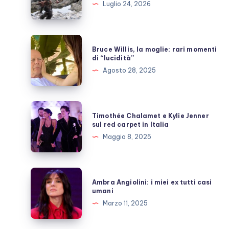
Luglio 24, 2026
Nolan,
quante
inutili
Bruce
Bruce Willis, la moglie: rari momenti
polemiche
Willis,
di “lucidità”
la
Agosto 28, 2025
moglie:
rari
momenti
Timothée
Timothée Chalamet e Kylie Jenner
di
Chalamet
sul red carpet in Italia
“lucidità”
e
Maggio 8, 2025
Kylie
Jenner
sul
Ambra
Ambra Angiolini: i miei ex tutti casi
red
Angiolini:
umani
carpet
i
Marzo 11, 2025
in
miei
Italia
ex