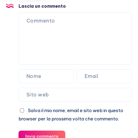
tutti
Lascia un commento
casi
umani
Salva il mio nome, email e sito web in questo
browser per la prossima volta che commento.
Invia commento