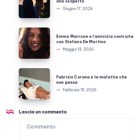
allo scoperto
e
Giugno 17, 2026
Giulio
Berruti
allo
Emma
Emma Marrone e l’amicizia costruita
scoperto
Marrone
con Stefano De Martino
e
Maggio 13, 2026
l’amicizia
costruita
con
Fabrizio
Fabrizio Corona e la malattia che
Stefano
Corona
non passa
De
e
Febbraio 19, 2026
Martino
la
malattia
che
Lascia un commento
non
passa