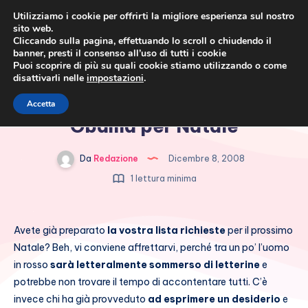
Utilizziamo i cookie per offrirti la migliore esperienza sul nostro
sito web.
Cliccando sulla pagina, effettuando lo scroll o chiudendo il
banner, presti il consenso all’uso di tutti i cookie
Puoi scoprire di più su quali cookie stiamo utilizzando o come
disattivarli nelle
impostazioni
.
Cronaca rosa, costume e
Scarlett Johansson vuole
Accetta
società
Obama per Natale
Da
Redazione
Dicembre 8, 2008
1 lettura minima
Avete già preparato
la vostra lista richieste
per il prossimo
Natale? Beh, vi conviene affrettarvi, perché tra un po’ l’uomo
in rosso
sarà letteralmente sommerso di letterine
e
potrebbe non trovare il tempo di accontentare tutti. C’è
invece chi ha già provveduto
ad esprimere un desiderio
e