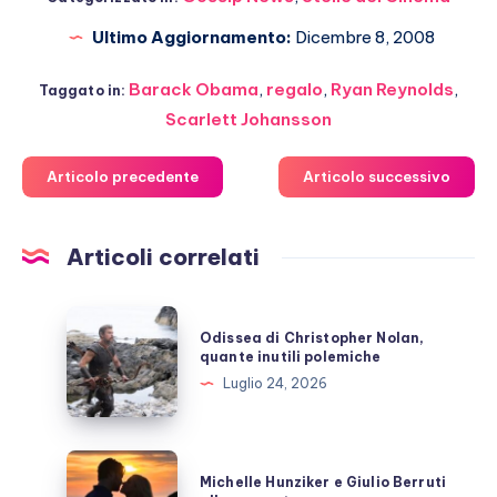
Ultimo Aggiornamento:
Dicembre 8, 2008
Barack Obama
,
regalo
,
Ryan Reynolds
,
Taggato in:
Scarlett Johansson
Articolo precedente
Articolo successivo
Articoli correlati
Odissea
Odissea di Christopher Nolan,
di
quante inutili polemiche
Christopher
Luglio 24, 2026
Nolan,
quante
inutili
Michelle
Michelle Hunziker e Giulio Berruti
polemiche
Hunziker