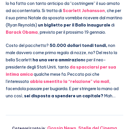
lo ha fatto con tanto anticipo da “costringere” il suo amato
ad accontentarla. Si tratta di
Scarlett Johansson
, che per
il suo primo Natale da sposata vorrebbe ricevere dal maritino
(Ryan Reynolds)
un biglietto per il Ballo inaugurale
di
Barack Obama
, previsto per il prossimo 19 gennaio.
Costo del pacchetto?
50.000 dollari tondi tondi,
non
male davvero come primo regalo di nozze, no? Del resto la
bella Scarlett
ha una vera ammirazion
e per il neo-
presidente degli Stati Uniti, tanto
da spacciarsi per sua
intima amica
qualche mese fa. Peccato poi che
l’interessato
abbia smentito la “relazione” via mail
,
facendola passare per bugiarda. E per stringere la mano ad
uno così,
sei disposta a spendere un capitale?
Mah…
Gossip News
,
Stelle del Cinema
Categorizzato in: