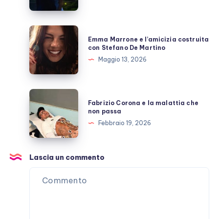
Giulio
Berruti
allo
Emma
Emma Marrone e l’amicizia costruita
scoperto
Marrone
con Stefano De Martino
e
Maggio 13, 2026
l’amicizia
costruita
con
Fabrizio
Fabrizio Corona e la malattia che
Stefano
Corona
non passa
De
e
Febbraio 19, 2026
Martino
la
malattia
che
Lascia un commento
non
passa