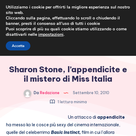
Utilizziamo i cookie per offrirti la migliore esperienza sul nostro
sito web.
Cliccando sulla pagina, effettuando lo scroll o chiudendo il
banner, presti il consenso all’uso di tutti i cookie
Puoi scoprire di più su quali cookie stiamo utilizzando o come
disattivarli nelle
impostazioni
.
Cronaca rosa, costume e
Accetta
società
Sharon Stone, l’appendicite e
il mistero di Miss Italia
Da
Redazione
Settembre 10, 2010
1 lettura minima
Un attacco di
appendicite
ha messo ko le cosce più sexy del cinema internazionale,
quelle del celeberrimo
Basic Instinct,
film in cui l’allora