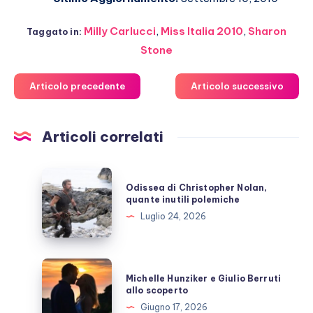
Milly Carlucci
,
Miss Italia 2010
,
Sharon
Taggato in:
Stone
Articolo precedente
Articolo successivo
Articoli correlati
Odissea
Odissea di Christopher Nolan,
di
quante inutili polemiche
Christopher
Luglio 24, 2026
Nolan,
quante
inutili
Michelle
Michelle Hunziker e Giulio Berruti
polemiche
Hunziker
allo scoperto
e
Giugno 17, 2026