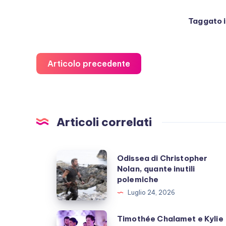
Taggato i
Articolo precedente
Articoli correlati
Odissea
Odissea di Christopher
Nolan, quante inutili
di
polemiche
Christopher
Luglio 24, 2026
Nolan,
quante
Timothée
Timothée Chalamet e Kylie