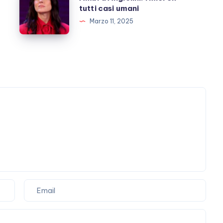
momenti
Angiolini:
tutti casi umani
di
i
Marzo 11, 2025
“lucidità”
miei
ex
tutti
casi
umani