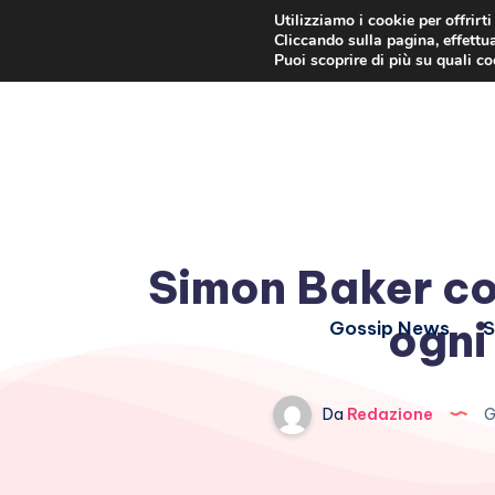
Utilizziamo i cookie per offrirt
Cliccando sulla pagina, effettua
Puoi scoprire di più su quali c
Simon Baker co
ogni
Gossip News
S
Da
Redazione
G