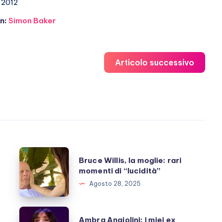
2012
n:
Simon Baker
Articolo successivo
Bruce
Bruce Willis, la moglie: rari
Willis,
momenti di “lucidità”
la
Agosto 28, 2025
moglie:
rari
Ambra
Ambra Angiolini: i miei ex