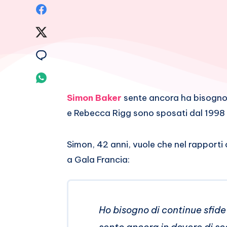
Condividi
su
Condividi
Facebook
su
Condividi
Twitter
su
Condividi
Email
su
Simon Baker
sente ancora ha bisogno d
e Rebecca Rigg sono sposati dal 1998 e
Whatsapp
Simon, 42 anni, vuole che nel rapporti 
a Gala Francia:
Ho bisogno di continue sfide