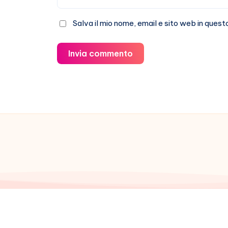
Salva il mio nome, email e sito web in que
Invia commento