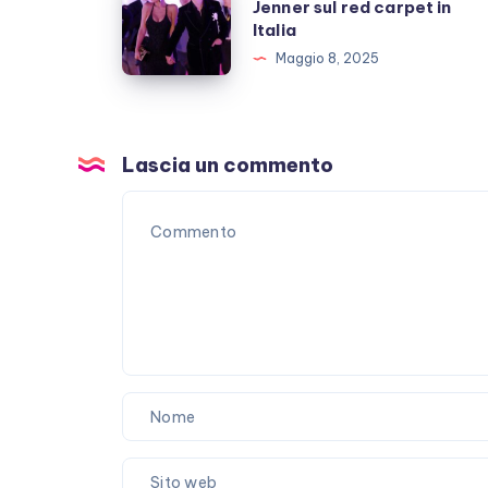
inutili
Jenner sul red carpet in
Chalamet
Italia
polemiche
e
Maggio 8, 2025
Kylie
Jenner
sul
red
Lascia un commento
carpet
in
Italia