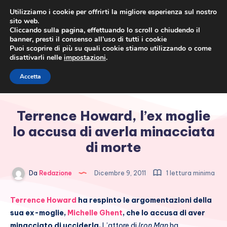
Utilizziamo i cookie per offrirti la migliore esperienza sul nostro
sito web.
Cliccando sulla pagina, effettuando lo scroll o chiudendo il
banner, presti il consenso all’uso di tutti i cookie
Puoi scoprire di più su quali cookie stiamo utilizzando o come
disattivarli nelle
impostazioni
.
Cronaca rosa, costume e
Accetta
società
Terrence Howard, l’ex moglie
lo accusa di averla minacciata
di morte
Da
Redazione
Dicembre 9, 2011
1 lettura minima
Terrence Howard
ha respinto le argomentazioni della
sua ex-moglie,
Michelle Ghent
, che lo accusa di aver
minacciato di ucciderla.
L’attore di
Iron Man
ha