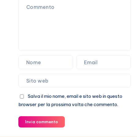
umani
Salva il mio nome, email e sito web in questo
browser per la prossima volta che commento.
Invia commento