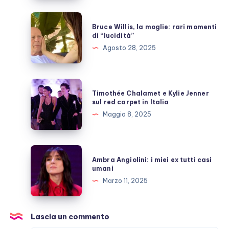
quante
inutili
Bruce
Bruce Willis, la moglie: rari momenti
polemiche
Willis,
di “lucidità”
la
Agosto 28, 2025
moglie:
rari
momenti
Timothée
Timothée Chalamet e Kylie Jenner
di
Chalamet
sul red carpet in Italia
“lucidità”
e
Maggio 8, 2025
Kylie
Jenner
sul
Ambra
Ambra Angiolini: i miei ex tutti casi
red
Angiolini:
umani
carpet
i
Marzo 11, 2025
in
miei
Italia
ex
tutti
Lascia un commento
casi