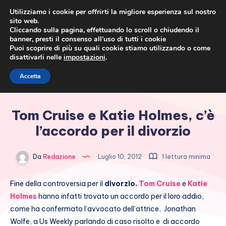
Utilizziamo i cookie per offrirti la migliore esperienza sul nostro
sito web.
Cliccando sulla pagina, effettuando lo scroll o chiudendo il
banner, presti il consenso all’uso di tutti i cookie
Puoi scoprire di più su quali cookie stiamo utilizzando o come
disattivarli nelle
impostazioni
.
Cronaca rosa, costume e
Accetta
società
Tom Cruise e Katie Holmes, c’è
l’accordo per il divorzio
Da
Redazione
Luglio 10, 2012
1 lettura minima
Fine della controversia per il
divorzio.
Tom Cruise
e
Katie
Holmes
hanno infatti trovato un accordo per il loro addio,
come ha confermato l’avvocato dell’attrice, Jonathan
Wolfe, a Us Weekly parlando di caso risolto e di accordo