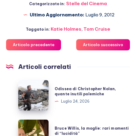
Stelle del Cinema
Categorizzato in:
Ultimo Aggiornamento:
Luglio 9, 2012
Katie Holmes
,
Tom Cruise
Taggato in:
Articolo precedente
Articolo successivo
Articoli correlati
Odissea
Odissea di Christopher Nolan,
di
quante inutili polemiche
Christopher
Luglio 24, 2026
Nolan,
quante
inutili
Bruce
Bruce Willis, la moglie: rari momenti
polemiche
Willis,
di “lucidità”