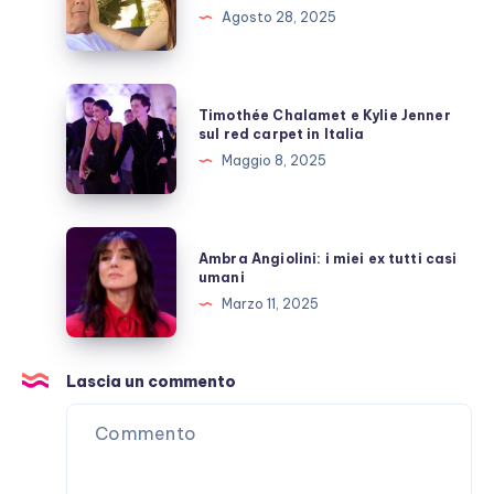
la
Agosto 28, 2025
moglie:
rari
momenti
Timothée
Timothée Chalamet e Kylie Jenner
di
Chalamet
sul red carpet in Italia
“lucidità”
e
Maggio 8, 2025
Kylie
Jenner
sul
Ambra
Ambra Angiolini: i miei ex tutti casi
red
Angiolini:
umani
carpet
i
Marzo 11, 2025
in
miei
Italia
ex
tutti
Lascia un commento
casi
umani