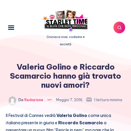
Cronaca rosa, costume e
società
Valeria Golino e Riccardo
Scamarcio hanno già trovato
nuovi amori?
Da
Redazione
Maggio 7, 2016
1 lettura minima
Il Festival di Cannes vedrà
Valeria Golino
come unica
italiana presente in giuria e
Riccardo Scamarcio
a
presentare un nuovo film “Pericle in nero” ma pare che la