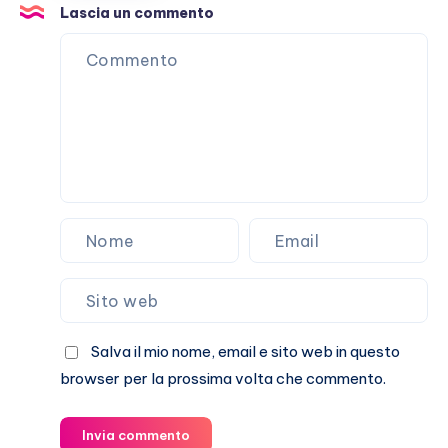
tutti
Lascia un commento
casi
umani
Salva il mio nome, email e sito web in questo
browser per la prossima volta che commento.
Invia commento