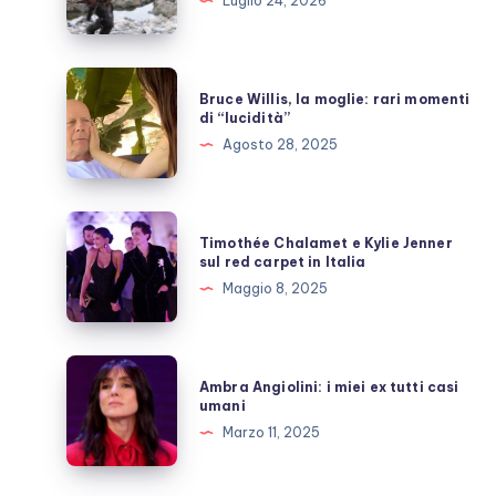
Luglio 24, 2026
Nolan,
quante
inutili
Bruce
Bruce Willis, la moglie: rari momenti
polemiche
Willis,
di “lucidità”
la
Agosto 28, 2025
moglie:
rari
momenti
Timothée
Timothée Chalamet e Kylie Jenner
di
Chalamet
sul red carpet in Italia
“lucidità”
e
Maggio 8, 2025
Kylie
Jenner
sul
Ambra
Ambra Angiolini: i miei ex tutti casi
red
Angiolini:
umani
carpet
i
Marzo 11, 2025
in
miei
Italia
ex