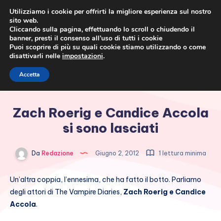
Utilizziamo i cookie per offrirti la migliore esperienza sul nostro
sito web.
Cliccando sulla pagina, effettuando lo scroll o chiudendo il
banner, presti il consenso all’uso di tutti i cookie
Puoi scoprire di più su quali cookie stiamo utilizzando o come
disattivarli nelle
impostazioni
.
Cronaca rosa, costume e
Accetta
società
Zach Roerig e Candice Accola
si sono lasciati
Da
Redazione
Giugno 2, 2012
1 lettura minima
Un’altra coppia, l’ennesima, che ha fatto il botto. Parliamo
degli attori di The Vampire Diaries,
Zach Roerig e Candice
Accola
.