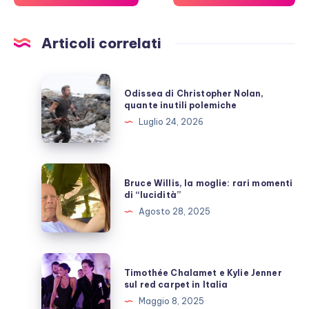
Articoli correlati
Odissea
Odissea di Christopher Nolan,
di
quante inutili polemiche
Christopher
Luglio 24, 2026
Nolan,
quante
inutili
Bruce
Bruce Willis, la moglie: rari momenti
polemiche
Willis,
di “lucidità”
la
Agosto 28, 2025
moglie:
rari
momenti
Timothée
Timothée Chalamet e Kylie Jenner
di
Chalamet
sul red carpet in Italia
“lucidità”
e
Maggio 8, 2025