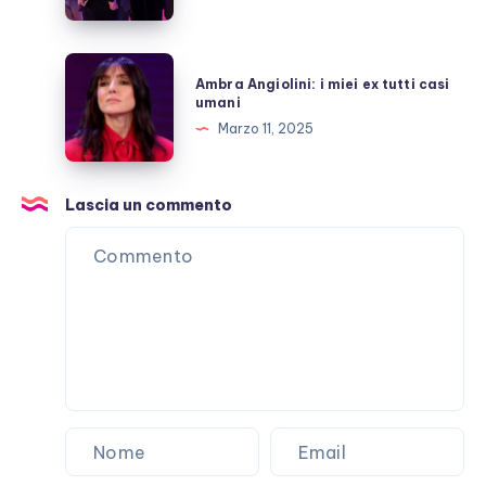
Kylie
Jenner
sul
Ambra
Ambra Angiolini: i miei ex tutti casi
red
Angiolini:
umani
carpet
i
Marzo 11, 2025
in
miei
Italia
ex
tutti
Lascia un commento
casi
umani