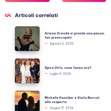
Articoli correlati
Ariana
Ariana Grande si prende una pausa,
Grande
fan preoccupati
si
Agosto 6, 2026
prende
una
pausa,
Spice
fan
Girls,
Spice Girls, cosa fanno ora?
preoccupati
cosa
Luglio 9, 2026
fanno
ora?
Michelle
Michelle Hunziker e Giulio Berruti
Hunziker
allo scoperto
e
Giugno 17, 2026