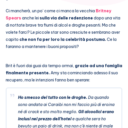
Ci mancherà, un po’ come ci manca la vecchia
Britney
Spears
anche lei
sulla via delle redenzione
dopo una vita
di nottate brave tra fiumi di alcol e droghe pesanti. Ma che
volete farci? Le piccole star sono cresciute e sembrano aver
capito
che non fa per loro la celebrità postuma.
Ce la
faranno a mantenere i buoni propositi?
Brit è fuori dai guai da tempo ormai,
grazie ad una famiglia
finalmente presente.
Amy sta cominciando adesso il suo
recupero, ma le intenzioni fanno ben sperare:
Ho smesso del tutto con le droghe.
Da quando
sono andata ai Caraibi non mi faccio più di eroina
né di crack e sto molto meglio.
Gli alcoolici erano
inclusi nel prezzo dell’hotel
e qualche sera ho
bevuto un paio di drink, ma non c’è niente di male