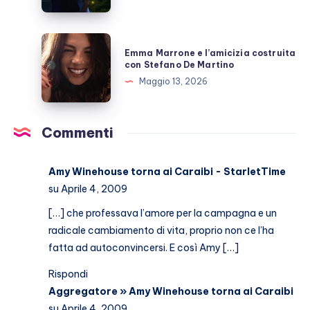
Giulio
Berruti
allo
Emma
Emma Marrone e l’amicizia costruita
scoperto
Marrone
con Stefano De Martino
e
Maggio 13, 2026
l’amicizia
costruita
con
Commenti
Stefano
De
Amy Winehouse torna ai Caraibi - StarletTime
Martino
su Aprile 4, 2009
[…] che professava l’amore per la campagna e un
radicale cambiamento di vita, proprio non ce l’ha
fatta ad autoconvincersi. E così Amy […]
Rispondi
Aggregatore » Amy Winehouse torna ai Caraibi
su Aprile 4, 2009