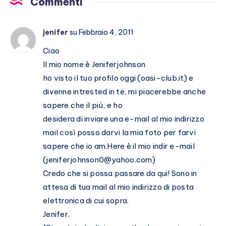
Commenti
Stefano
De
jenifer
su Febbraio 4, 2011
Martino
Ciao
Il mio nome è Jeniferjohnson
ho visto il tuo profilo oggi (oasi-club.it) e
divenne intrested in te, mi piacerebbe anche
sapere che il più, e ho
desidera di inviare una e-mail al mio indirizzo
mail così posso darvi la mia foto per farvi
sapere che io am.Here è il mio indir e-mail
(
jeniferjohnson0@yahoo.com
)
Credo che si possa passare da qui! Sono in
attesa di tua mail al mio indirizzo di posta
elettronica di cui sopra.
Jenifer.