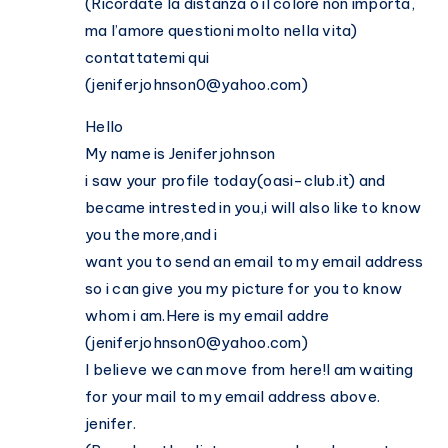
(Ricordate la distanza o il colore non importa,
ma l’amore questioni molto nella vita)
contattatemi qui
(
jeniferjohnson0@yahoo.com
)
Hello
My name is Jeniferjohnson
i saw your profile today(oasi-club.it) and
became intrested in you,i will also like to know
you the more,and i
want you to send an email to my email address
so i can give you my picture for you to know
whom i am.Here is my email addre
(
jeniferjohnson0@yahoo.com
)
I believe we can move from here!I am waiting
for your mail to my email address above.
jenifer.