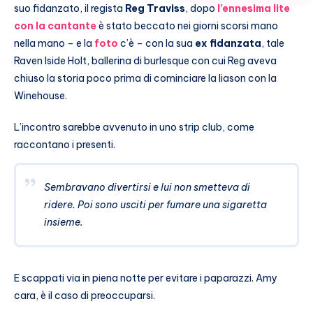
suo fidanzato, il regista
Reg Traviss
, dopo
l’ennesima lite
con la cantante
è stato beccato nei giorni scorsi mano
nella mano – e la
foto
c’è – con la sua
ex fidanzata
, tale
Raven Iside Holt, ballerina di burlesque con cui Reg aveva
chiuso la storia poco prima di cominciare la liason con la
Winehouse.
L’incontro sarebbe avvenuto in uno strip club, come
raccontano i presenti.
Sembravano divertirsi e lui non smetteva di
ridere. Poi sono usciti per fumare una sigaretta
insieme.
E scappati via in piena notte per evitare i paparazzi. Amy
cara, è il caso di preoccuparsi.