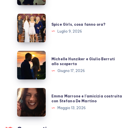
prende
una
pausa,
Spice
fan
Girls,
Spice Girls, cosa fanno ora?
preoccupati
cosa
Luglio 9, 2026
fanno
ora?
Michelle
Michelle Hunziker e Giulio Berruti
Hunziker
allo scoperto
e
Giugno 17, 2026
Giulio
Berruti
allo
Emma
Emma Marrone e l’amicizia costruita
scoperto
Marrone
con Stefano De Martino
e
Maggio 13, 2026
l’amicizia
costruita
con