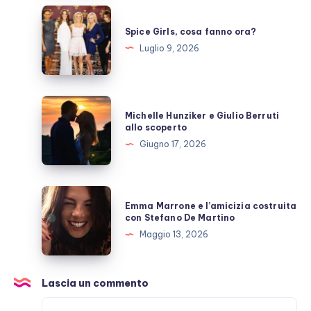
pausa,
Spice
fan
Girls,
Spice Girls, cosa fanno ora?
preoccupati
cosa
Luglio 9, 2026
fanno
ora?
Michelle
Michelle Hunziker e Giulio Berruti
Hunziker
allo scoperto
e
Giugno 17, 2026
Giulio
Berruti
allo
Emma
Emma Marrone e l’amicizia costruita
scoperto
Marrone
con Stefano De Martino
e
Maggio 13, 2026
l’amicizia
costruita
con
Lascia un commento
Stefano