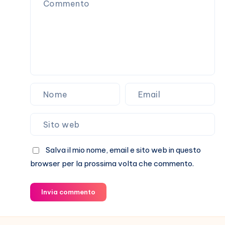
De
Martino
Salva il mio nome, email e sito web in questo
browser per la prossima volta che commento.
Invia commento