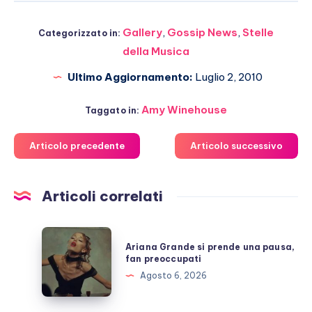
Gallery
,
Gossip News
,
Stelle
Categorizzato in:
della Musica
Ultimo Aggiornamento:
Luglio 2, 2010
Amy Winehouse
Taggato in:
Articolo precedente
Articolo successivo
Articoli correlati
Ariana
Ariana Grande si prende una pausa,
Grande
fan preoccupati
si
Agosto 6, 2026
prende
una