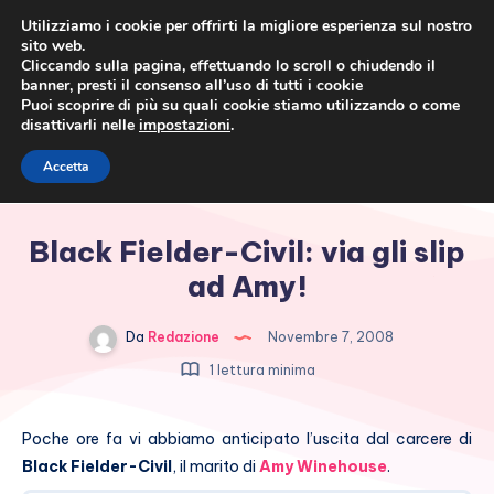
Utilizziamo i cookie per offrirti la migliore esperienza sul nostro
sito web.
Cliccando sulla pagina, effettuando lo scroll o chiudendo il
banner, presti il consenso all’uso di tutti i cookie
Puoi scoprire di più su quali cookie stiamo utilizzando o come
disattivarli nelle
impostazioni
.
Cronaca rosa, costume e
Accetta
società
Black Fielder-Civil: via gli slip
ad Amy!
Da
Redazione
Novembre 7, 2008
1 lettura minima
Poche ore fa vi abbiamo anticipato l’uscita dal carcere di
Black Fielder-Civil
, il marito di
Amy Winehouse
.