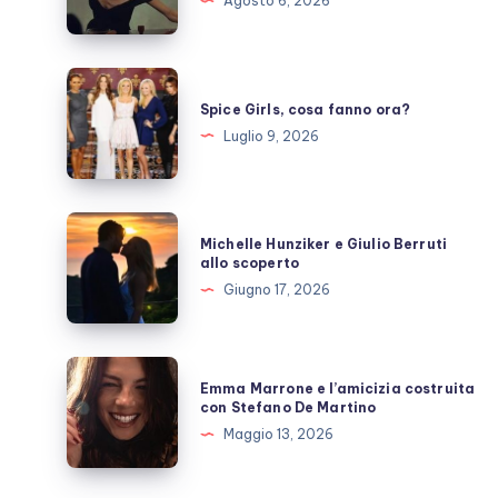
Agosto 6, 2026
prende
una
pausa,
Spice
fan
Girls,
Spice Girls, cosa fanno ora?
preoccupati
cosa
Luglio 9, 2026
fanno
ora?
Michelle
Michelle Hunziker e Giulio Berruti
Hunziker
allo scoperto
e
Giugno 17, 2026
Giulio
Berruti
allo
Emma
Emma Marrone e l’amicizia costruita
scoperto
Marrone
con Stefano De Martino
e
Maggio 13, 2026
l’amicizia
costruita