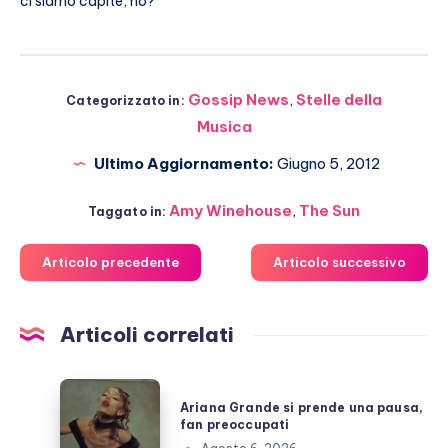
ci siamo capite, no?
Gossip News
,
Stelle della
Categorizzato in:
Musica
Ultimo Aggiornamento:
Giugno 5, 2012
Amy Winehouse
,
The Sun
Taggato in:
Articolo precedente
Articolo successivo
Articoli correlati
Ariana
Ariana Grande si prende una pausa,
Grande
fan preoccupati
si