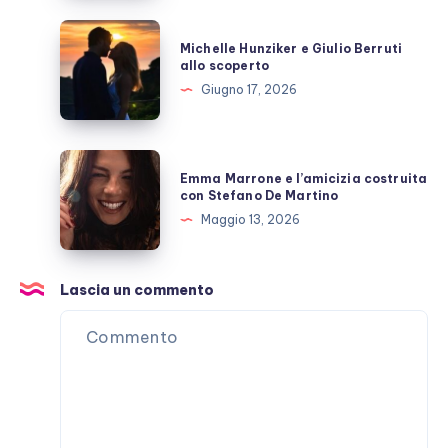
ora?
Michelle
Michelle Hunziker e Giulio Berruti
Hunziker
allo scoperto
e
Giugno 17, 2026
Giulio
Berruti
allo
Emma
Emma Marrone e l’amicizia costruita
scoperto
Marrone
con Stefano De Martino
e
Maggio 13, 2026
l’amicizia
costruita
con
Lascia un commento
Stefano
De
Martino