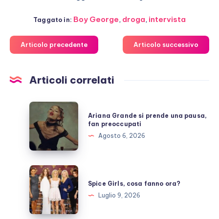
Boy George
,
droga
,
intervista
Taggato in:
Articolo precedente
Articolo successivo
Articoli correlati
Ariana
Ariana Grande si prende una pausa,
Grande
fan preoccupati
si
Agosto 6, 2026
prende
una
pausa,
Spice
fan
Girls,
Spice Girls, cosa fanno ora?
preoccupati
cosa
Luglio 9, 2026
fanno