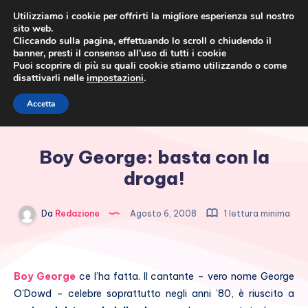
Utilizziamo i cookie per offrirti la migliore esperienza sul nostro
sito web.
Cliccando sulla pagina, effettuando lo scroll o chiudendo il
banner, presti il consenso all’uso di tutti i cookie
Puoi scoprire di più su quali cookie stiamo utilizzando o come
disattivarli nelle
impostazioni
.
Cronaca rosa, costume e
Accetta
società
Boy George: basta con la
droga!
Da
Redazione
Agosto 6, 2008
1 lettura minima
Boy George
ce l’ha fatta. Il cantante – vero nome George
O’Dowd – celebre soprattutto negli anni ’80, è riuscito a