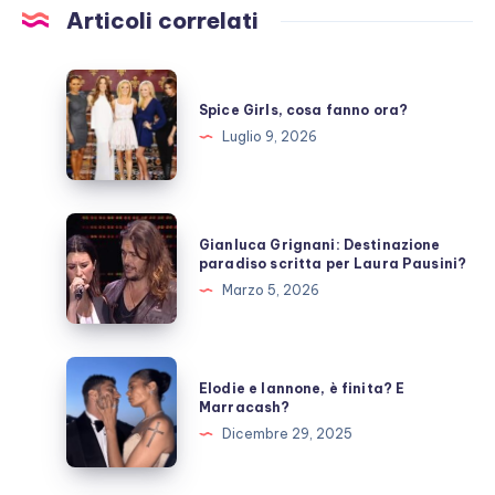
Articoli correlati
Spice
Girls,
Spice Girls, cosa fanno ora?
cosa
Luglio 9, 2026
fanno
ora?
Gianluca
Gianluca Grignani: Destinazione
Grignani:
paradiso scritta per Laura Pausini?
Destinazione
Marzo 5, 2026
paradiso
scritta
per
Elodie
Elodie e Iannone, è finita? E
Laura
e
Marracash?
Pausini?
Iannone,
Dicembre 29, 2025
è
finita?