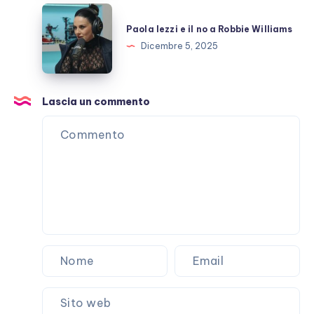
E
Paola
Marracash?
Iezzi
Paola Iezzi e il no a Robbie Williams
e
Dicembre 5, 2025
il
no
a
Lascia un commento
Robbie
Williams