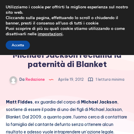
Utilizziamo i cookie per offrirti la migliore esperienza sul nostro
sito web.
Cliccando sulla pagina, effettuando lo scroll o chiudendo il
banner, presti il consenso all’uso di tutti i cookie
Puoi scoprire di più su quali cookie stiamo utilizzando o come
disattivarli nelle
impostazioni
.
Cronaca rosa, costume e
L’ex guardia del corpo di
Accetta
società
Michael Jackson reclama la
paternità di Blanket
Da
Redazione
Aprile 19, 2012
1 lettura minima
Matt Fiddes
, ex guardia del corpo di
Michael Jackson
,
sostiene di essere il padre di uno dei figli di Michael Jackson,
Blanket. Dal 2009, a quanto pare, l’uomo cerca di contattare
la famiglia del cantante defunto senza ottenere alcun
risultato e adesso vuole intraprendere un’azione legale.