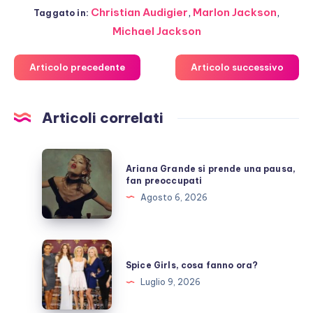
Christian Audigier
,
Marlon Jackson
,
Taggato in:
Michael Jackson
Articolo precedente
Articolo successivo
Articoli correlati
Ariana
Ariana Grande si prende una pausa,
Grande
fan preoccupati
si
Agosto 6, 2026
prende
una
pausa,
Spice
fan
Girls,
Spice Girls, cosa fanno ora?
preoccupati
cosa
Luglio 9, 2026
fanno