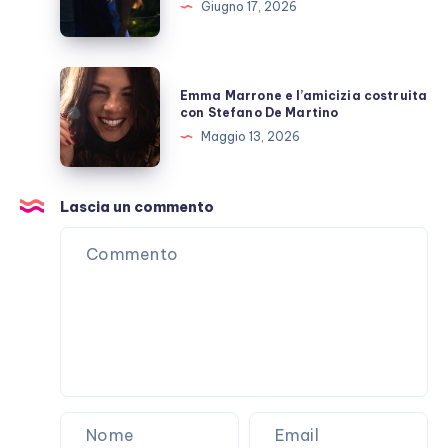
Giugno 17, 2026
Giulio
Berruti
allo
Emma
Emma Marrone e l’amicizia costruita
scoperto
Marrone
con Stefano De Martino
e
Maggio 13, 2026
l’amicizia
costruita
con
Lascia un commento
Stefano
De
Martino