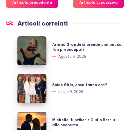
Articolo precedente
Articolo successivo
Articoli correlati
Ariana
Ariana Grande si prende una pausa,
Grande
fan preoccupati
si
Agosto 6, 2026
prende
una
pausa,
Spice
fan
Girls,
Spice Girls, cosa fanno ora?
preoccupati
cosa
Luglio 9, 2026
fanno
ora?
Michelle
Michelle Hunziker e Giulio Berruti
Hunziker
allo scoperto
e