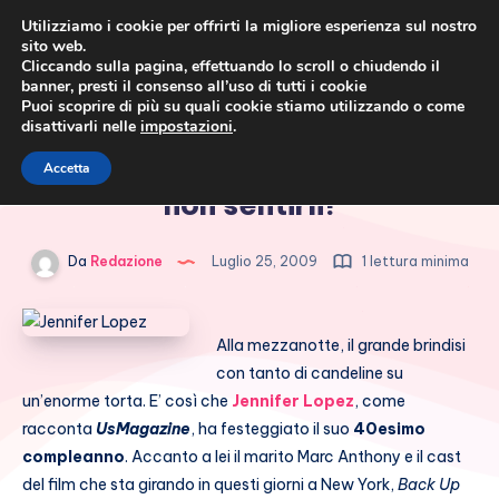
Utilizziamo i cookie per offrirti la migliore esperienza sul nostro
sito web.
Cliccando sulla pagina, effettuando lo scroll o chiudendo il
banner, presti il consenso all’uso di tutti i cookie
Puoi scoprire di più su quali cookie stiamo utilizzando o come
disattivarli nelle
impostazioni
.
Cronaca rosa, costume e
Jennifer Lopez, quarant’anni e
Accetta
società
non sentirli!
Da
Redazione
Luglio 25, 2009
1 lettura minima
Alla mezzanotte, il grande brindisi
con tanto di candeline su
un’enorme torta. E’ così che
Jennifer Lopez
, come
racconta
UsMagazine
, ha festeggiato il suo
40esimo
compleanno
. Accanto a lei il marito Marc Anthony e il cast
del film che sta girando in questi giorni a New York,
Back Up