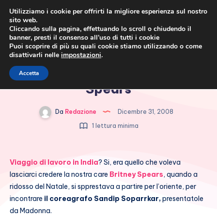
Utilizziamo i cookie per offrirti la migliore esperienza sul nostro
sito web.
Cliccando sulla pagina, effettuando lo scroll o chiudendo il
banner, presti il consenso all’uso di tutti i cookie
Puoi scoprire di più su quali cookie stiamo utilizzando o come
disattivarli nelle
impostazioni
.
Cronaca rosa, costume e
La nuova fiamma di Britney
Accetta
società
Spears
Da
Redazione
Dicembre 31, 2008
1 lettura minima
Viaggio di lavoro in India
? Si, era quello che voleva
lasciarci credere la nostra care
Britney Spears
, quando a
ridosso del Natale, si spprestava a partire per l’oriente, per
incontrare
il coreagrafo Sandip Soparrkar,
presentatole
da Madonna.