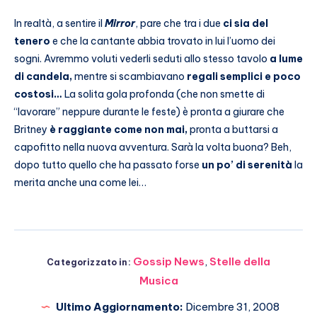
In realtà, a sentire il
Mirror
, pare che tra i due
ci sia del
tenero
e che la cantante abbia trovato in lui l’uomo dei
sogni. Avremmo voluti vederli seduti allo stesso tavolo
a lume
di candela,
mentre si scambiavano
regali semplici e poco
costosi…
La solita gola profonda (che non smette di
“lavorare” neppure durante le feste) è pronta a giurare che
Britney
è raggiante come non mai,
pronta a buttarsi a
capofitto nella nuova avventura. Sarà la volta buona? Beh,
dopo tutto quello che ha passato forse
un po’ di serenità
la
merita anche una come lei…
Gossip News
,
Stelle della
Categorizzato in:
Musica
Ultimo Aggiornamento:
Dicembre 31, 2008