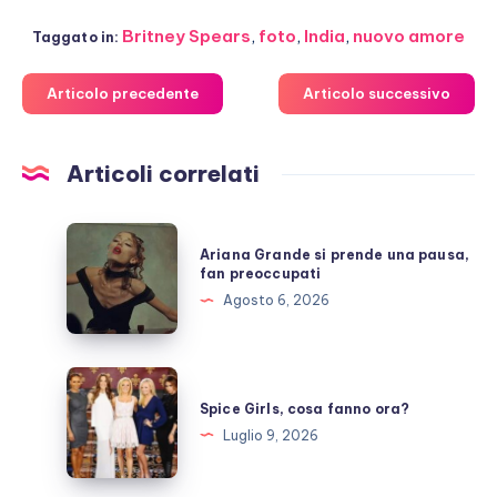
Britney Spears
,
foto
,
India
,
nuovo amore
Taggato in:
Articolo precedente
Articolo successivo
Articoli correlati
Ariana
Ariana Grande si prende una pausa,
Grande
fan preoccupati
si
Agosto 6, 2026
prende
una
pausa,
Spice
fan
Girls,
Spice Girls, cosa fanno ora?
preoccupati
cosa
Luglio 9, 2026
fanno
ora?