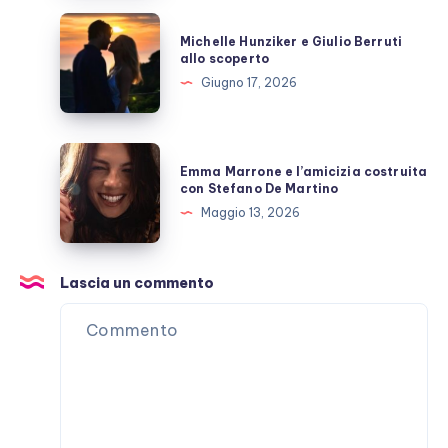
Michelle
Michelle Hunziker e Giulio Berruti
Hunziker
allo scoperto
e
Giugno 17, 2026
Giulio
Berruti
allo
Emma
Emma Marrone e l’amicizia costruita
scoperto
Marrone
con Stefano De Martino
e
Maggio 13, 2026
l’amicizia
costruita
con
Lascia un commento
Stefano
De
Martino