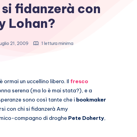
si fidanzerà con
y Lohan?
uglio 21, 2009
1 lettura minima
è ormai un uccellino libero. Il
fresco
donna serena (ma lo è mai stata?), e a
 speranze sono così tante che i
bookmaker
si con chi si fidanzerà Amy
o amico-compagno di droghe
Pete Doherty
,