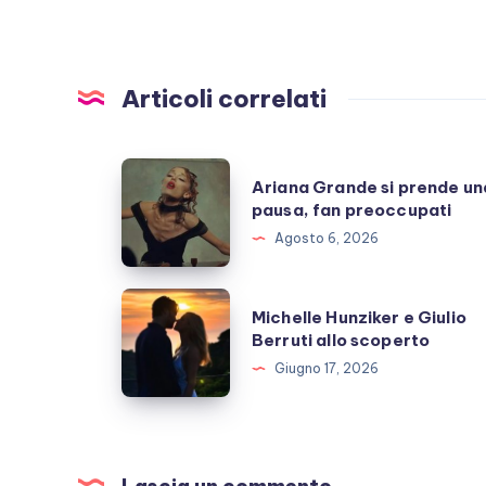
Articoli correlati
Ariana
Ariana Grande si prende un
Grande
pausa, fan preoccupati
si
Agosto 6, 2026
prende
una
Michelle
Michelle Hunziker e Giulio
pausa,
Hunziker
Berruti allo scoperto
fan
e
Giugno 17, 2026
preoccupati
Giulio
Berruti
allo
scoperto