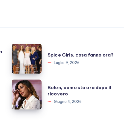
Spice
a
Spice Girls, cosa fanno ora?
Girls,
Luglio 9, 2026
cosa
fanno
ora?
Belen,
Belen, come sta ora dopo il
come
ricovero
sta
Giugno 4, 2026
ora
dopo
il
ricovero