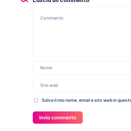
Lascia un commento
Salva il mio nome, email e sito web in que
Invia commento