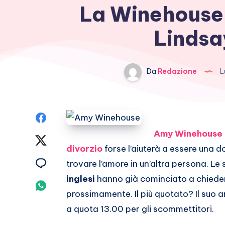
La Winehouse 
Lindsa
Da
Redazione
L
Condividi
Amy Winehouse
su
Condividi
divorzio
forse l’aiuterà a essere una 
Facebook
su
Condividi
trovare l’amore in un’altra persona. Le
inglesi
hanno già cominciato a chieder
Twitter
su
Condividi
prossimamente. Il più quotato? Il su
Email
su
a quota 13.00 per gli scommettitori.