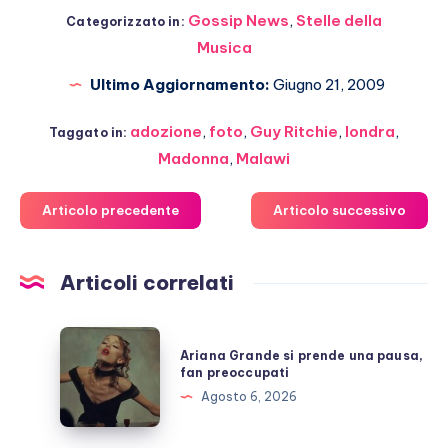
Gossip News
,
Stelle della
Categorizzato in:
Musica
Ultimo Aggiornamento:
Giugno 21, 2009
adozione
,
foto
,
Guy Ritchie
,
londra
,
Taggato in:
Madonna
,
Malawi
Articolo precedente
Articolo successivo
Articoli correlati
Ariana
Ariana Grande si prende una pausa,
Grande
fan preoccupati
si
Agosto 6, 2026
prende
una