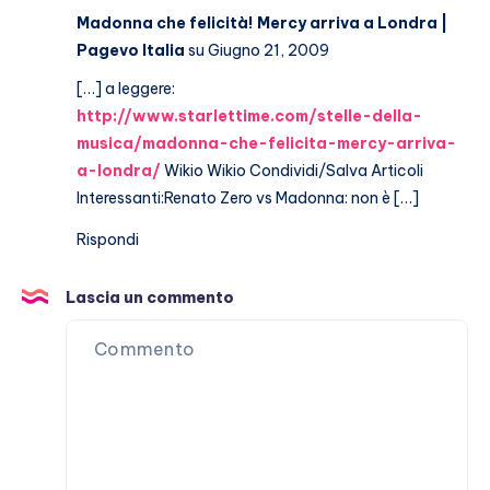
De
Madonna che felicità! Mercy arriva a Londra |
Martino
Pagevo Italia
su Giugno 21, 2009
[…] a leggere:
http://www.starlettime.com/stelle-della-
musica/madonna-che-felicita-mercy-arriva-
a-londra/
Wikio Wikio Condividi/Salva Articoli
Interessanti:Renato Zero vs Madonna: non è […]
Rispondi
Lascia un commento