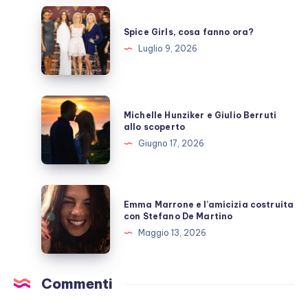
pausa,
Spice
fan
Girls,
Spice Girls, cosa fanno ora?
preoccupati
cosa
Luglio 9, 2026
fanno
ora?
Michelle
Michelle Hunziker e Giulio Berruti
Hunziker
allo scoperto
e
Giugno 17, 2026
Giulio
Berruti
allo
Emma
Emma Marrone e l’amicizia costruita
scoperto
Marrone
con Stefano De Martino
e
Maggio 13, 2026
l’amicizia
costruita
con
Commenti
Stefano