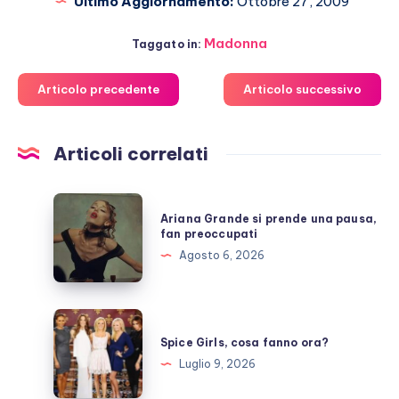
Ultimo Aggiornamento:
Ottobre 27, 2009
Madonna
Taggato in:
Articolo precedente
Articolo successivo
Articoli correlati
Ariana
Ariana Grande si prende una pausa,
Grande
fan preoccupati
si
Agosto 6, 2026
prende
una
pausa,
Spice
fan
Girls,
Spice Girls, cosa fanno ora?
preoccupati
cosa
Luglio 9, 2026
fanno