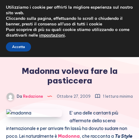
Utilizziamo i cookie per offrirti la migliore esperienza sul nostro
sito web.
Cliccando sulla pagina, effettuando lo scroll o chiudendo il
banner, presti il consenso all’uso di tutti i cookie
Puoi scoprire di più su quali cookie stiamo utilizzando o come
disattivarli nelle
impostazioni
.
Cronaca rosa, costume e
Accetta
società
Madonna voleva fare la
pasticcera
Da
Redazione
Ottobre 27, 2009
1 lettura minima
E’ una delle cantanti più
affermate della scena
internazionale e per arrivare fin lassù ha dovuto sudare non
poco. Lei naturalmente è
Madonna
, che racconta a
Tu Style