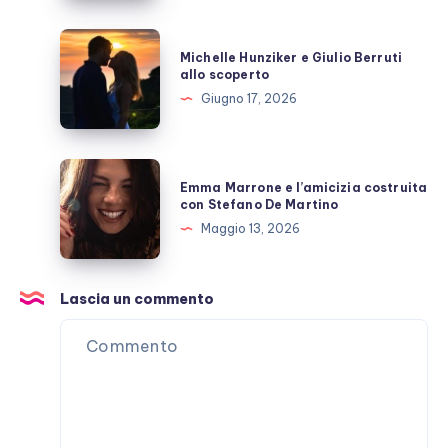
ora?
Michelle
Michelle Hunziker e Giulio Berruti
Hunziker
allo scoperto
e
Giugno 17, 2026
Giulio
Berruti
allo
Emma
Emma Marrone e l’amicizia costruita
scoperto
Marrone
con Stefano De Martino
e
Maggio 13, 2026
l’amicizia
costruita
con
Lascia un commento
Stefano
De
Martino