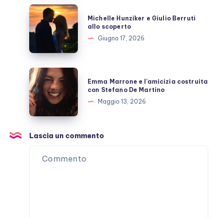
Michelle
Michelle Hunziker e Giulio Berruti
Hunziker
allo scoperto
e
Giugno 17, 2026
Giulio
Berruti
allo
Emma
Emma Marrone e l’amicizia costruita
scoperto
Marrone
con Stefano De Martino
e
Maggio 13, 2026
l’amicizia
costruita
con
Lascia un commento
Stefano
De
Martino