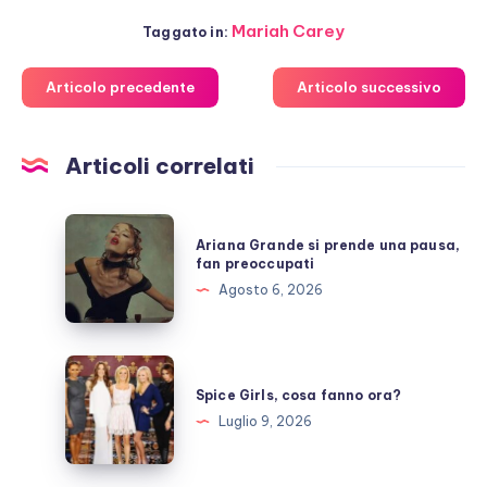
Mariah Carey
Taggato in:
Articolo precedente
Articolo successivo
Articoli correlati
Ariana
Ariana Grande si prende una pausa,
Grande
fan preoccupati
si
Agosto 6, 2026
prende
una
pausa,
Spice
fan
Girls,
Spice Girls, cosa fanno ora?
preoccupati
cosa
Luglio 9, 2026
fanno
ora?