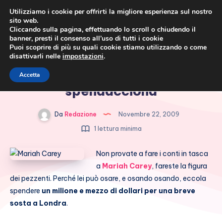
Utilizziamo i cookie per offrirti la migliore esperienza sul nostro
sito web.
Cliccando sulla pagina, effettuando lo scroll o chiudendo il
banner, presti il consenso all’uso di tutti i cookie
Puoi scoprire di più su quali cookie stiamo utilizzando o come
disattivarli nelle
impostazioni
.
Cronaca rosa, costume e
Mariah Carey è una
Accetta
società
spendacciona
Da
Redazione
Novembre 22, 2009
1 lettura minima
Non provate a fare i conti in tasca
a
Mariah Carey
, fareste la figura
dei pezzenti. Perché lei può osare, e osando osando, eccola
spendere
un milione e mezzo di dollari per una breve
sosta a Londra
.