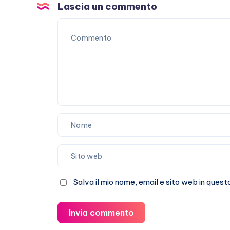
scoperto
Lascia un commento
Salva il mio nome, email e sito web in que
Invia commento