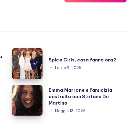
Spice
a
Spice Girls, cosa fanno ora?
Girls,
Luglio 9, 2026
cosa
fanno
ora?
Emma
Emma Marrone e l’amicizia
costruita con Stefano De
Marrone
Martino
e
Maggio 13, 2026
l’amicizia
costruita
con