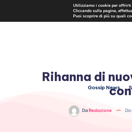
Utilizziamo i cookie per offrirt
Cliccando sulla pagina, effettua
Puoi scoprire di più su quali c
Rihanna di nuov
con
Gossip News
S
Da
Redazione
Dic