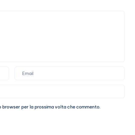
Stefano
De
Martino
sto browser per la prossima volta che commento.