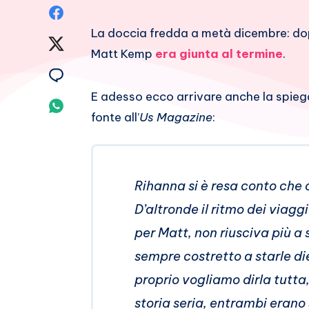
Condividi
La doccia fredda a metà dicembre: dop
su
Condividi
Matt Kemp
era giunta al termine
.
Facebook
su
Condividi
E adesso ecco arrivare anche la spiega
Twitter
su
Condividi
fonte all’
Us Magazine
:
Email
su
Whatsapp
Rihanna si è resa conto che 
D’altronde il ritmo dei viagg
per Matt, non riusciva più a 
sempre costretto a starle di
proprio vogliamo dirla tutta,
storia seria, entrambi erano s