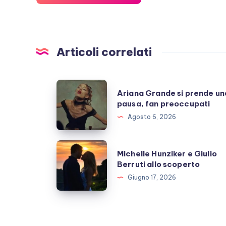
Articoli correlati
Ariana
Ariana Grande si prende un
Grande
pausa, fan preoccupati
si
Agosto 6, 2026
prende
una
Michelle
Michelle Hunziker e Giulio
pausa,
Hunziker
Berruti allo scoperto
fan
e
Giugno 17, 2026
preoccupati
Giulio
Berruti
allo