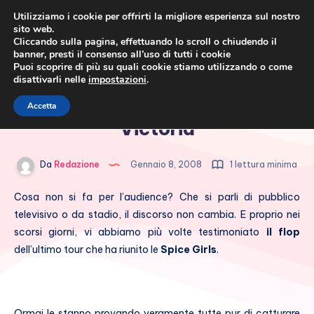
Utilizziamo i cookie per offrirti la migliore esperienza sul nostro
sito web.
Cliccando sulla pagina, effettuando lo scroll o chiudendo il
banner, presti il consenso all’uso di tutti i cookie
Puoi scoprire di più su quali cookie stiamo utilizzando o come
disattivarli nelle
impostazioni
.
Cronaca rosa, costume e
Spice Girls: Mel B e il seno di
Accetta
società
Victoria
Da
Redazione
Gennaio 8, 2008
1 lettura minima
Cosa non si fa per l’audience? Che si parli di pubblico
televisivo o da stadio, il discorso non cambia. E proprio nei
scorsi giorni, vi abbiamo più volte testimoniato
il flop
dell’ultimo tour che ha riunito le
Spice Girls
.
Ormai le stanno provando veramente tutte pur di catturare