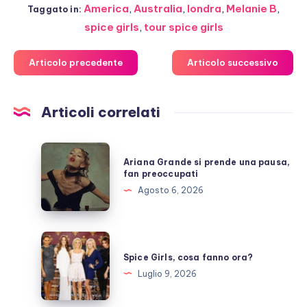
America
,
Australia
,
londra
,
Melanie B
,
Taggato in:
spice girls
,
tour spice girls
Articolo precedente
Articolo successivo
Articoli correlati
Ariana
Ariana Grande si prende una pausa,
Grande
fan preoccupati
si
Agosto 6, 2026
prende
una
pausa,
Spice
fan
Girls,
Spice Girls, cosa fanno ora?
preoccupati
cosa
Luglio 9, 2026
fanno