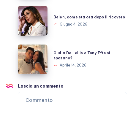
ora?
Belen,
come
Belen, come sta ora dopo il ricovero
sta
Giugno 4, 2026
ora
dopo
il
Giulia
Giulia De Lellis e Tony Effe si
ricovero
De
sposano?
Lellis
Aprile 14, 2026
e
Tony
Effe
Lascia un commento
si
sposano?