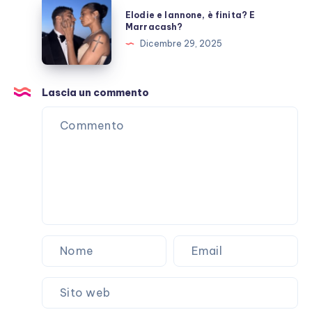
Elodie
Elodie e Iannone, è finita? E
Laura
e
Marracash?
Pausini?
Iannone,
Dicembre 29, 2025
è
finita?
E
Lascia un commento
Marracash?