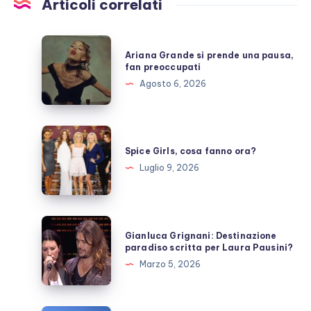
Articoli correlati
Ariana
Ariana Grande si prende una pausa,
Grande
fan preoccupati
si
Agosto 6, 2026
prende
una
pausa,
Spice
fan
Girls,
Spice Girls, cosa fanno ora?
preoccupati
cosa
Luglio 9, 2026
fanno
ora?
Gianluca
Gianluca Grignani: Destinazione
Grignani:
paradiso scritta per Laura Pausini?
Destinazione
Marzo 5, 2026
paradiso
scritta
per