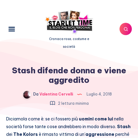
Cronaca rosa, costume e
società
Stash difende donna e viene
aggredito
Da
Valentina Cervelli
Luglio 4, 2018
2 lettura minima
Diciamola come è: se ci fossero più
uomini come lui
nella
società forse tante cose andrebbero in modo diverso.
Stash
dei
The Kolors
è rimasto vittima di un’
aggressione
perché