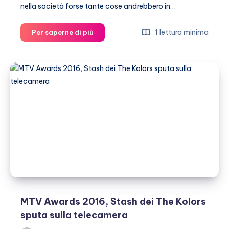
nella società forse tante cose andrebbero in…
Stash
1 lettura minima
Per saperne di più
difende
donna
e
viene
aggredito
MTV Awards 2016, Stash dei The Kolors
sputa sulla telecamera