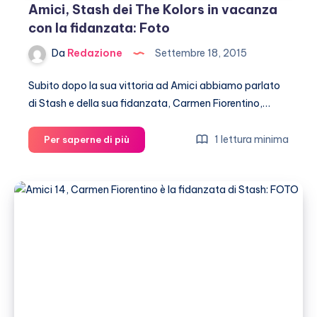
Amici, Stash dei The Kolors in vacanza
con la fidanzata: Foto
Da
Redazione
Settembre 18, 2015
Subito dopo la sua vittoria ad Amici abbiamo parlato
di Stash e della sua fidanzata, Carmen Fiorentino,…
Amici,
1 lettura minima
Per saperne di più
Stash
dei
The
Kolors
in
vacanza
con
la
fidanzata:
Foto