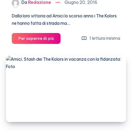
Da
Redazione
Giugno 20, 2016
Dalla loro vittoria ad Amici lo scorso anno i The Kolors
ne hanno fatta di strada ma…
MTV
1 lettura minima
Per saperne di più
Awards
2016,
Stash
dei
The
Kolors
sputa
sulla
telecamera