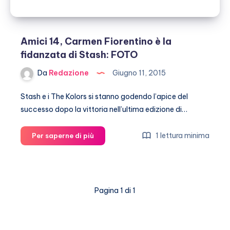
Amici 14, Carmen Fiorentino è la
fidanzata di Stash: FOTO
Da
Redazione
Giugno 11, 2015
Stash e i The Kolors si stanno godendo l’apice del
successo dopo la vittoria nell’ultima edizione di…
Amici
1 lettura minima
Per saperne di più
14,
Carmen
Fiorentino
è
Pagina 1 di 1
la
fidanzata
di
Stash: