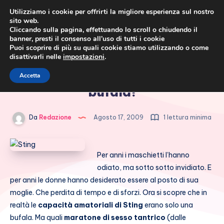
Utilizziamo i cookie per offrirti la migliore esperienza sul nostro
sito web.
Cliccando sulla pagina, effettuando lo scroll o chiudendo il
banner, presti il consenso all’uso di tutti i cookie
Puoi scoprire di più su quali cookie stiamo utilizzando o come
disattivarli nelle
impostazioni
.
Cronaca rosa, costume e
Sting e il sesso tantrico, che
Accetta
società
bufala!
Da
Redazione
Agosto 17, 2009
1 lettura minima
Per anni i maschietti l’hanno
odiato, ma sotto sotto invidiato. E
per anni le donne hanno desiderato essere al posto di sua
moglie. Che perdita di tempo e di sforzi. Ora si scopre che in
realtà le
capacità amatoriali di Sting
erano solo una
bufala. Ma quali
maratone di sesso tantrico
(dalle