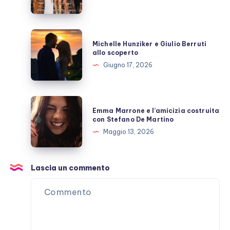
fanno
ora?
Michelle
Michelle Hunziker e Giulio Berruti
Hunziker
allo scoperto
e
Giugno 17, 2026
Giulio
Berruti
allo
Emma
Emma Marrone e l’amicizia costruita
scoperto
Marrone
con Stefano De Martino
e
Maggio 13, 2026
l’amicizia
costruita
con
Lascia un commento
Stefano
De
Martino