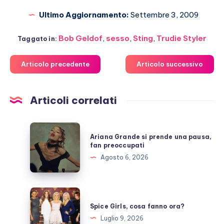
Ultimo Aggiornamento:
Settembre 3, 2009
Bob Geldof
,
sesso
,
Sting
,
Trudie Styler
Taggato in:
Articolo precedente
Articolo successivo
Articoli correlati
Ariana
Ariana Grande si prende una pausa,
Grande
fan preoccupati
si
Agosto 6, 2026
prende
una
pausa,
Spice
fan
Girls,
Spice Girls, cosa fanno ora?
preoccupati
cosa
Luglio 9, 2026