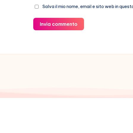
Salva il mio nome, email e sito web in que
Invia commento