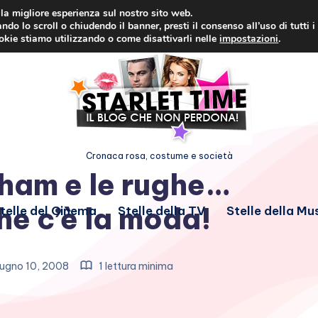
i la migliore esperienza sul nostro sito web.
ndo lo scroll o chiudendo il banner, presti il consenso all’uso di tutti i
ookie stiamo utilizzando o come disattivarli nelle
impostazioni
.
Cronaca rosa, costume e società
ham e le rughe…
e c’è la moda!
telle del Cinema
Stelle della TV
Stelle della Mu
ugno 10, 2008
1 lettura minima