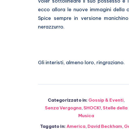
voler sottolineare il suo possesso e l
ecco allora le nuove immagini del
Spice sempre in versione manichino
nerazzurro.
Gli interisti, almeno loro, ringraziano.
Categorizzato in:
Gossip & Eventi
,
Senza Vergogna
,
SHOCK!
,
Stelle della
Musica
Taggato in:
America
,
David Beckham
,
G