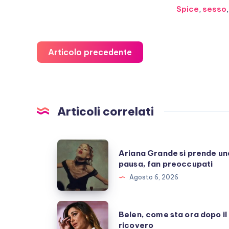
Spice
,
sesso
Articolo precedente
Articoli correlati
Ariana
Ariana Grande si prende un
Grande
pausa, fan preoccupati
si
Agosto 6, 2026
prende
una
Belen,
Belen, come sta ora dopo il
pausa,
come
ricovero