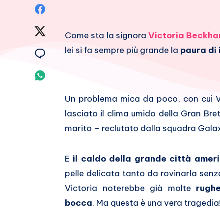
Condividi
su
Condividi
Come sta la signora
Victoria Beckh
Facebook
su
lei si fa sempre più grande la
paura di
Condividi
Twitter
su
Condividi
Email
su
Un problema mica da poco, con cui V
lasciato il clima umido della Gran Br
Whatsapp
marito – reclutato dalla squadra Galaxy 
E
il caldo della grande città amer
pelle delicata tanto da rovinarla senza
Victoria noterebbe già molte
rughe
bocca
. Ma questa è una vera tragedia