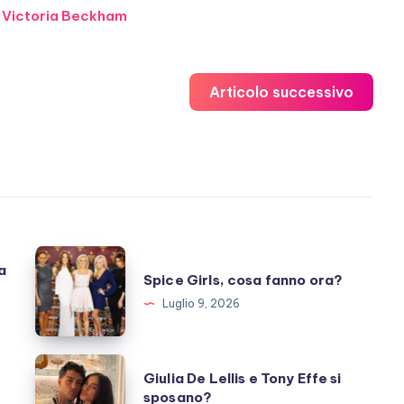
,
Victoria Beckham
Articolo successivo
Spice
a
Spice Girls, cosa fanno ora?
Girls,
Luglio 9, 2026
cosa
fanno
ora?
Giulia
Giulia De Lellis e Tony Effe si
De
sposano?