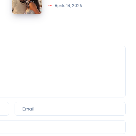
Lellis
Aprile 14, 2026
e
Tony
Effe
si
sposano?