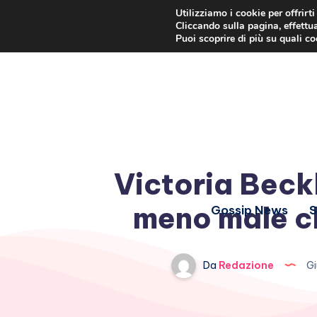
Utilizziamo i cookie per offrirt
Cliccando sulla pagina, effettua
Puoi scoprire di più su quali c
Victoria Beck
meno male ch
Gossip News
S
Da
Redazione
Gi