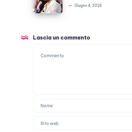
fan
sta
Giugno 4, 2026
preoccupati
ora
dopo
il
ricovero
Lascia un commento