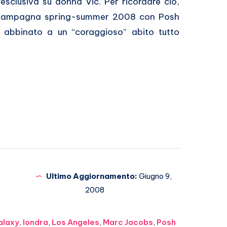
’esclusiva su donna Vic. Per ricordare ciò,
la campagna spring-summer 2008 con Posh
 abbinato a un “coraggioso” abito tutto
Ultimo Aggiornamento:
Giugno 9,
2008
alaxy
,
londra
,
Los Angeles
,
Marc Jacobs
,
Posh