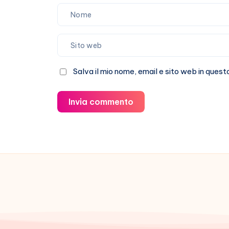
Salva il mio nome, email e sito web in que
Invia commento