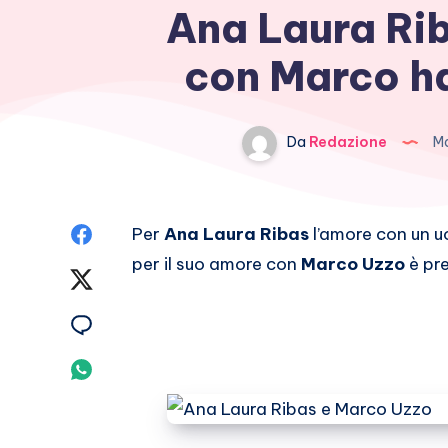
Ana Laura Rib
con Marco h
Da
Redazione
Ma
Condividi
Per
Ana Laura Ribas
l’amore con un u
per il suo amore con
Marco Uzzo
è pre
su
Condividi
Facebook
su
Condividi
Twitter
su
Condividi
Email
su