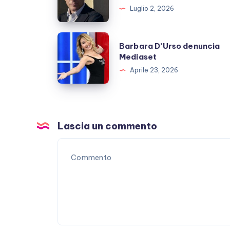
Tony
Luglio 2, 2026
DiNozzo:
cosa
Barbara
Barbara D’Urso denuncia
sappiamo
D’Urso
Mediaset
denuncia
Aprile 23, 2026
Mediaset
Lascia un commento