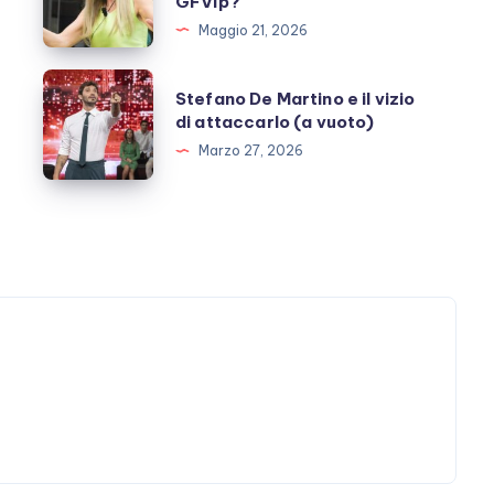
GFVip?
carriera
Maggio 21, 2026
televisiva
dopo
Stefano
Stefano De Martino e il vizio
GFVip?
De
di attaccarlo (a vuoto)
Martino
Marzo 27, 2026
e
il
vizio
di
attaccarlo
(a
vuoto)