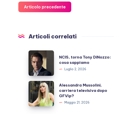
Articolo precedente
Articoli correlati
NCIS,
NCIS, torna Tony DiNozzo:
torna
cosa sappiamo
Tony
Luglio 2, 2026
DiNozzo:
cosa
Alessandra
Alessandra Mussolini,
sappiamo
carriera televisiva dopo
Mussolini,
GFVip?
carriera
Maggio 21, 2026
televisiva
dopo