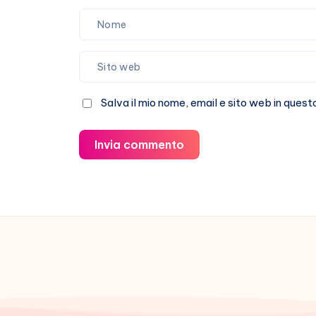
Salva il mio nome, email e sito web in que
Invia commento