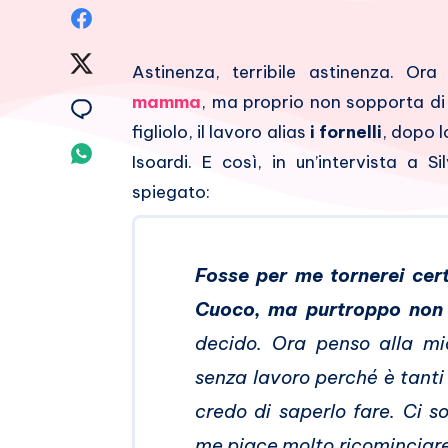
Condividi
su
Condividi
Astinenza, terribile astinenza. Or
Facebook
su
mamma
, ma proprio non sopporta di
Condividi
figliolo, il lavoro alias
i fornelli
, dopo l
Twitter
su
Condividi
Isoardi. E così, in un’intervista a S
Email
su
spiegato:
Whatsapp
Fosse per me tornerei cer
Cuoco, ma purtroppo non
decido. Ora penso alla mi
senza lavoro perché è tanti
credo di saperlo fare. Ci 
me piace molto ricominciare 