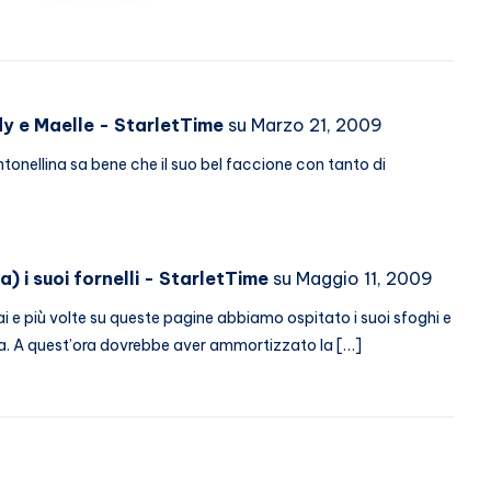
con
Stefano
De
Martino
dy e Maelle - StarletTime
su Marzo 21, 2009
tonellina sa bene che il suo bel faccione con tanto di
) i suoi fornelli - StarletTime
su Maggio 11, 2009
mai e più volte su queste pagine abbiamo ospitato i suoi sfoghi e
ia. A quest’ora dovrebbe aver ammortizzato la […]