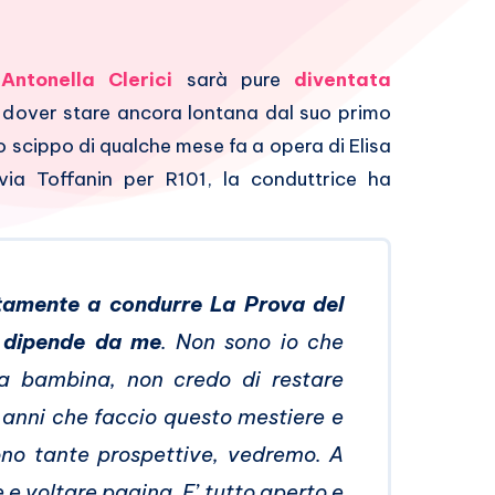
a
Antonella Clerici
sarà pure
diventata
 dover stare ancora lontana dal suo primo
o scippo di qualche mese fa a opera di Elisa
ilvia Toffanin per R101, la conduttrice ha
tamente a condurre La Prova del
 dipende da me
. Non sono io che
a bambina, non credo di restare
 anni che faccio questo mestiere e
sono tante prospettive, vedremo. A
e voltare pagina. E’ tutto aperto e