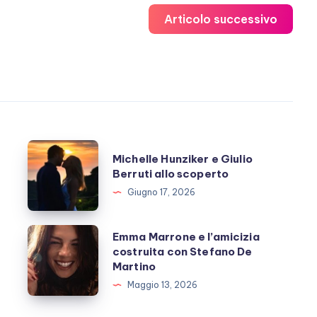
Articolo successivo
Michelle
Michelle Hunziker e Giulio
Hunziker
Berruti allo scoperto
e
Giugno 17, 2026
Giulio
Berruti
Emma
Emma Marrone e l’amicizia
allo
costruita con Stefano De
Marrone
Martino
scoperto
e
Maggio 13, 2026
l’amicizia
costruita