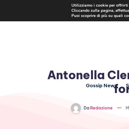
Utilizziamo i cookie per offrirt
Cliccando sulla pagina, effettua
Puoi scoprire di più su quali c
Antonella Cler
fo
Gossip News
S
Da
Redazione
M