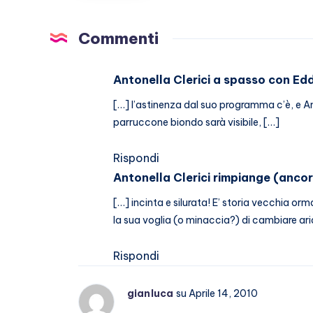
GFVip?
Commenti
Antonella Clerici a spasso con Ed
[…] l’astinenza dal suo programma c’è, e An
parruccone biondo sarà visibile, […]
Rispondi
Antonella Clerici rimpiange (ancora
[…] incinta e silurata! E’ storia vecchia or
la sua voglia (o minaccia?) di cambiare ar
Rispondi
gianluca
su Aprile 14, 2010