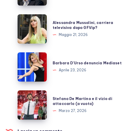
DiNozzo:
cosa
sappiamo
Alessandra
Alessandra Mussolini, carriera
Mussolini,
televisiva dopo GFVip?
carriera
Maggio 21, 2026
televisiva
dopo
GFVip?
Barbara
D’Urso
Barbara D’Urso denuncia Mediaset
denuncia
Aprile 23, 2026
Mediaset
Stefano
Stefano De Martino e il vizio di
De
attaccarlo (a vuoto)
Martino
Marzo 27, 2026
e
il
vizio