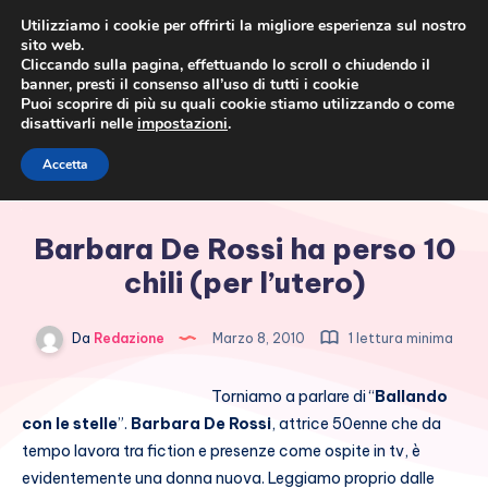
Utilizziamo i cookie per offrirti la migliore esperienza sul nostro
sito web.
Cliccando sulla pagina, effettuando lo scroll o chiudendo il
banner, presti il consenso all’uso di tutti i cookie
Puoi scoprire di più su quali cookie stiamo utilizzando o come
disattivarli nelle
impostazioni
.
Cronaca rosa, costume e
Accetta
società
Barbara De Rossi ha perso 10
chili (per l’utero)
Da
Redazione
Marzo 8, 2010
1 lettura minima
Torniamo a parlare di “
Ballando
con le stelle
”.
Barbara De Rossi
, attrice 50enne che da
tempo lavora tra fiction e presenze come ospite in tv, è
evidentemente una donna nuova. Leggiamo proprio dalle