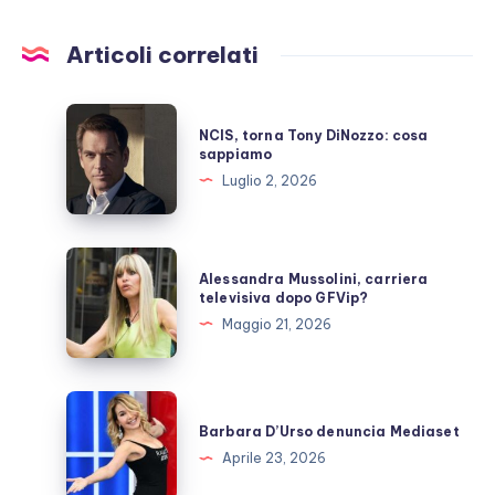
Articoli correlati
NCIS,
NCIS, torna Tony DiNozzo: cosa
torna
sappiamo
Tony
Luglio 2, 2026
DiNozzo:
cosa
sappiamo
Alessandra
Alessandra Mussolini, carriera
Mussolini,
televisiva dopo GFVip?
carriera
Maggio 21, 2026
televisiva
dopo
GFVip?
Barbara
D’Urso
Barbara D’Urso denuncia Mediaset
denuncia
Aprile 23, 2026
Mediaset