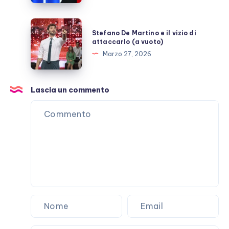
Stefano
Stefano De Martino e il vizio di
De
attaccarlo (a vuoto)
Martino
Marzo 27, 2026
e
il
vizio
Lascia un commento
di
attaccarlo
(a
vuoto)