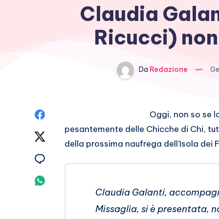
Claudia Galan
Ricucci) non
Da
Redazione
Ge
Condividi
Oggi, non so se 
pesantemente delle Chicche di Chi, tut
su
Condividi
della prossima naufrega dell’Isola dei 
Facebook
su
Condividi
Twitter
su
Condividi
Claudia Galanti, accompagn
Email
su
Missaglia, si è presentata, 