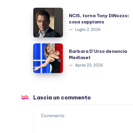
NCIS,
NCIS, torna Tony DiNozzo:
torna
cosa sappiamo
Tony
Luglio 2, 2026
DiNozzo:
cosa
Barbara
Barbara D’Urso denuncia
sappiamo
D’Urso
Mediaset
denuncia
Aprile 23, 2026
Mediaset
Lascia un commento