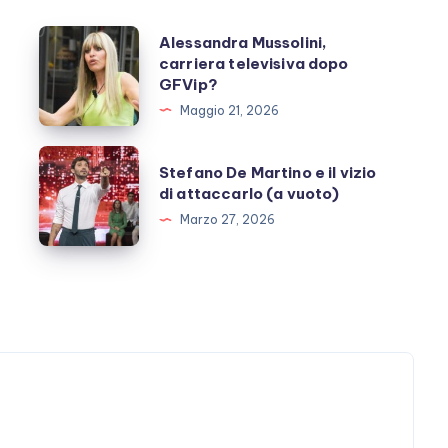
Alessandra
Alessandra Mussolini,
carriera televisiva dopo
Mussolini,
GFVip?
carriera
Maggio 21, 2026
televisiva
dopo
Stefano
Stefano De Martino e il vizio
GFVip?
De
di attaccarlo (a vuoto)
Martino
Marzo 27, 2026
e
il
vizio
di
attaccarlo
(a
vuoto)