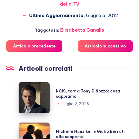
della TV
Ultimo Aggiornamento:
Giugno 5, 2012
Elisabetta Canalis
Taggato in:
Articolo precedente
Articolo successivo
Articoli correlati
NCIS,
NCIS, torna Tony DiNozzo: cosa
torna
sappiamo
Tony
Luglio 2, 2026
DiNozzo:
cosa
sappiamo
Michelle
Michelle Hunziker e Giulio Berruti
Hunziker
allo scoperto