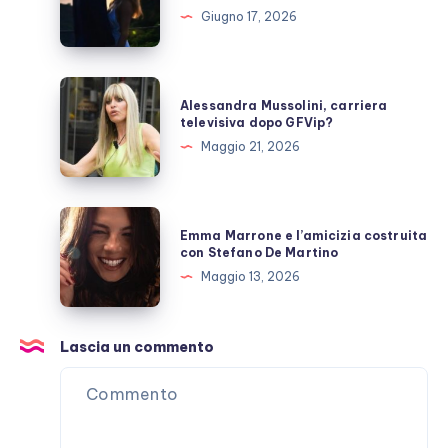
e
Giugno 17, 2026
Giulio
Berruti
allo
Alessandra
Alessandra Mussolini, carriera
scoperto
Mussolini,
televisiva dopo GFVip?
carriera
Maggio 21, 2026
televisiva
dopo
GFVip?
Emma
Emma Marrone e l’amicizia costruita
Marrone
con Stefano De Martino
e
Maggio 13, 2026
l’amicizia
costruita
con
Lascia un commento
Stefano
De
Martino