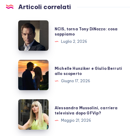
Articoli correlati
NCIS,
NCIS, torna Tony DiNozzo: cosa
torna
sappiamo
Tony
Luglio 2, 2026
DiNozzo:
cosa
sappiamo
Michelle
Michelle Hunziker e Giulio Berruti
Hunziker
allo scoperto
e
Giugno 17, 2026
Giulio
Berruti
allo
Alessandra
Alessandra Mussolini, carriera
scoperto
Mussolini,
televisiva dopo GFVip?
carriera
Maggio 21, 2026
televisiva
dopo