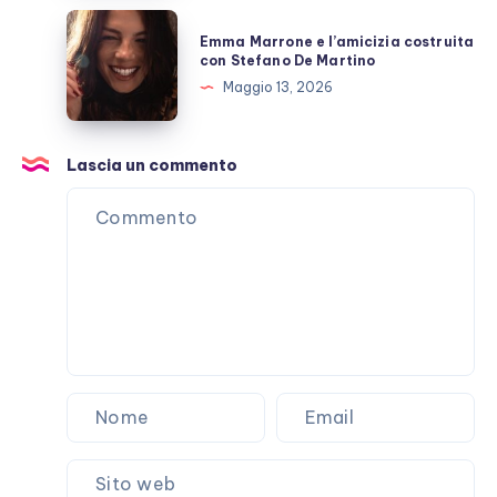
GFVip?
Emma
Emma Marrone e l’amicizia costruita
Marrone
con Stefano De Martino
e
Maggio 13, 2026
l’amicizia
costruita
con
Lascia un commento
Stefano
De
Martino