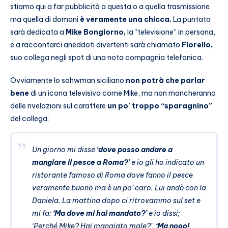
stiamo qui a far pubblicità a questa o a quella trasmissione,
ma quella di domani
è veramente una chicca.
La puntata
sarà dedicata a
Mike Bongiorno,
la “televisione” in persona,
e a raccontarci aneddoti divertenti sarà chiamato
Fiorello,
suo collega negli spot di una nota compagnia telefonica.
Ovviamente lo sohwman siciliano
non potrà che parlar
bene
di un’icona televisiva come Mike, ma non mancheranno
delle rivelazioni sul carattere
un po’ troppo “sparagnino”
del collega:
Un giorno mi disse
‘dove posso andare a
mangiare il pesce a Roma?’
e io gli ho indicato un
ristorante famoso di Roma dove fanno il pesce
veramente buono ma è un po’ caro. Lui andò con la
Daniela. La mattina dopo ci ritrovammo sul set e
mi fa:
‘Ma dove mi hai mandato?’
e io dissi;
‘Perché Mike? Hai mangiato male?’,
‘Ma nooo!