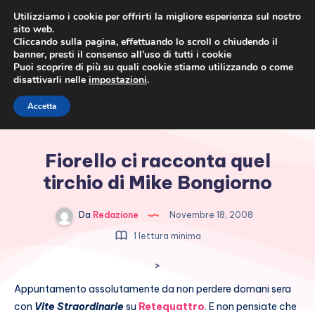
Utilizziamo i cookie per offrirti la migliore esperienza sul nostro
sito web.
Cliccando sulla pagina, effettuando lo scroll o chiudendo il
banner, presti il consenso all’uso di tutti i cookie
Puoi scoprire di più su quali cookie stiamo utilizzando o come
disattivarli nelle
impostazioni
.
Cronaca rosa, costume e
Accetta
società
Fiorello ci racconta quel
tirchio di Mike Bongiorno
Da
Redazione
Novembre 18, 2008
1 lettura minima
>
Appuntamento assolutamente da non perdere domani sera
con
Vite Straordinarie
su
Retequattro
. E non pensiate che