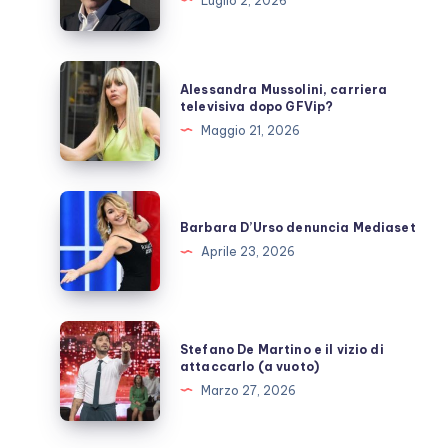
Luglio 2, 2026
DiNozzo:
cosa
sappiamo
Alessandra
Alessandra Mussolini, carriera
Mussolini,
televisiva dopo GFVip?
carriera
Maggio 21, 2026
televisiva
dopo
GFVip?
Barbara
D’Urso
Barbara D’Urso denuncia Mediaset
denuncia
Aprile 23, 2026
Mediaset
Stefano
Stefano De Martino e il vizio di
De
attaccarlo (a vuoto)
Martino
Marzo 27, 2026
e
il