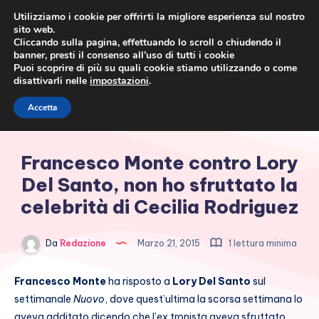
Utilizziamo i cookie per offrirti la migliore esperienza sul nostro
sito web.
Cliccando sulla pagina, effettuando lo scroll o chiudendo il
banner, presti il consenso all’uso di tutti i cookie
Puoi scoprire di più su quali cookie stiamo utilizzando o come
disattivarli nelle
impostazioni
.
Cronaca rosa, costume e
Accetta
società
Francesco Monte contro Lory
Del Santo, non ho sfruttato la
celebrità di Cecilia Rodriguez
Da
Redazione
Marzo 21, 2015
1 lettura minima
Francesco Monte
ha risposto a
Lory Del Santo
sul
settimanale
Nuovo
, dove quest’ultima la scorsa settimana lo
aveva additato dicendo che l’ex tronista aveva sfruttato