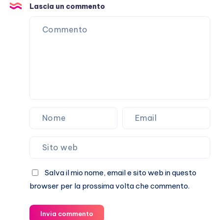
vizio
Lascia un commento
di
attaccarlo
(a
vuoto)
Salva il mio nome, email e sito web in questo
browser per la prossima volta che commento.
Invia commento