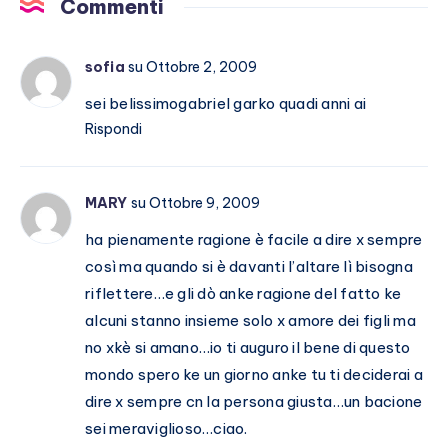
Commenti
di
attaccarlo
sofia
su Ottobre 2, 2009
(a
vuoto)
sei belissimogabriel garko quadi anni ai
Rispondi
MARY
su Ottobre 9, 2009
ha pienamente ragione è facile a dire x sempre
così ma quando si è davanti l’altare lì bisogna
riflettere…e gli dò anke ragione del fatto ke
alcuni stanno insieme solo x amore dei figli ma
no xkè si amano…io ti auguro il bene di questo
mondo spero ke un giorno anke tu ti deciderai a
dire x sempre cn la persona giusta…un bacione
sei meraviglioso…ciao.