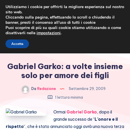
Utilizziamo i cookie per offrirti la migliore esperienza sul nostro
sito web.
Cliccando sulla pagina, effettuando lo scroll o chiudendo il
banner, presti il consenso all’uso di tutti i cookie
Puoi scoprire di più su quali cookie stiamo utilizzando o come
disattivarli nelle
impostazioni
.
Cronaca rosa, costume e
Accetta
società
Gabriel Garko: a volte insieme
solo per amore dei figli
Da
Redazione
Settembre 29, 2009
1 lettura minima
Ormai
Gabriel Garko
, dopo il
grande successo de “
L’onore e il
rispetto
“, che è stato annunciato oggi avrà una nuova terza