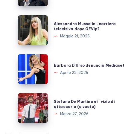
DiNozzo:
cosa
sappiamo
Alessandra
Alessandra Mussolini, carriera
Mussolini,
televisiva dopo GFVip?
carriera
Maggio 21, 2026
televisiva
dopo
GFVip?
Barbara
D’Urso
Barbara D’Urso denuncia Mediaset
denuncia
Aprile 23, 2026
Mediaset
Stefano
Stefano De Martino e il vizio di
De
attaccarlo (a vuoto)
Martino
Marzo 27, 2026
e
il
vizio